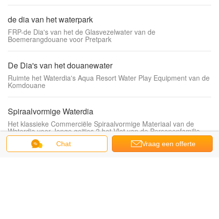
de dia van het waterpark
FRP-de Dia's van het de Glasvezelwater van de
Boemerangdouane voor Pretpark
De Dia's van het douanewater
Ruimte het Waterdia's Aqua Resort Water Play Equipment van de
Komdouane
Spiraalvormige Waterdia
Het klassieke Commerciële Spiraalvormige Materiaal van de
Waterdia voor Jonge geitjes 2 het Vlot van de Personenfamilie
Chat
Vraag een offerte
de dia van het buiswater
aan
De Rit van het de Tornadowater van het Aquapark 16m Materieel
voor gebruik buitenshuis van de Hoogteglasvezel
De Dia van het hoge snelheidswater
Het gillen Anti van het Ultraviolette de Diaritten Hoge