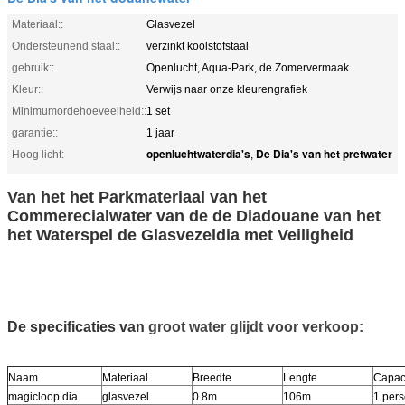
Materiaal::
Glasvezel
Ondersteunend staal::
verzinkt koolstofstaal
gebruik::
Openlucht, Aqua-Park, de Zomervermaak
Kleur::
Verwijs naar onze kleurengrafiek
Minimumordehoeveelheid::
1 set
garantie::
1 jaar
openluchtwaterdia's
De Dia's van het pretwater
Hoog licht:
,
Van het het Parkmateriaal van het
Commerecialwater van de de Diadouane van het
het Waterspel de Glasvezeldia met Veiligheid
De specificaties van
groot water glijdt voor verkoop:
Naam
Materiaal
Breedte
Lengte
Capaci
magicloop dia
glasvezel
0.8m
106m
1 pers