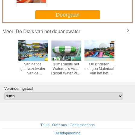
Verklaarde Dia ISO
Doorgaan
De Dia's van het douanewater
Meer
merciële
Van het de
33m Ruimte het
De kinderen
Het opwi
van de
glasvezelwater
Waterdia's Aqua
mengen Materiaal
Reuzeboe
eldouane
van de
Resort Water Play
van het het
glijdt 1
olwassen
hoteltoevlucht
Equipment van de
Waterpark van
Hoog
erende
commerciële de
Komdouane
Waterslides van
ge
dia's Volwassen
de
Veranderingstaal
idsdia
Bevorderende
Kleurenglasvezel
Hoge snelheid
het Commerciële
Thuis
|
Over ons
|
Contacteer ons
Desktopmening