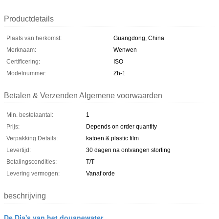
Productdetails
Plaats van herkomst:
Guangdong, China
Merknaam:
Wenwen
Certificering:
ISO
Modelnummer:
Zh-1
Betalen & Verzenden Algemene voorwaarden
Min. bestelaantal:
1
Prijs:
Depends on order quantity
Verpakking Details:
katoen & plastic film
Levertijd:
30 dagen na ontvangen storting
Betalingscondities:
T/T
Levering vermogen:
Vanaf orde
beschrijving
De Dia's van het douanewater