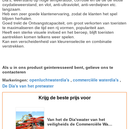
Dia's, weerstand op hoge temperatuur, corrosie en de de de vlotte
oxydatieweerstand, en vlot, anti-ultraviolet, anti-verdwijnen etc.
langzaam.
Heb een zeer goede klantenervaring, zodat de klanten het spel
blijven herhalen.
Goed trekt de Ontvangstcapaciteit, om groot verkorten van toeristen
te maximaliseren die tijd een rij vormen, populariteit aan.
Heeft een sterke visuele invloed en het beroep, blijft toeristen
aantrekken komen telkens weer spelen.
Kan een verscheidenheid van kleurenselectie en combinatie
verstrekken.
Als u in ons product geinteresseerd bent, gelieve ons te
contacteren
openluchtwaterdia's
commerciële waterdia's
Markeringen:
,
,
De Dia's van het pretwater
Krijg de beste prijs voor
Van het de Dia'swater van het
veiligheids de Commerciële Water
van de het Spelglasvezel