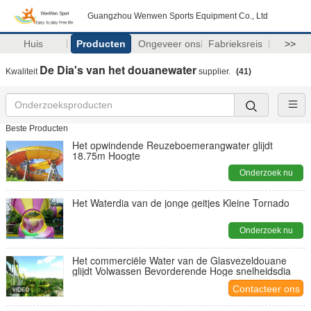
Guangzhou Wenwen Sports Equipment Co., Ltd
Huis
Producten
Ongeveer ons
Fabrieksreis
>>
De Dia's van het douanewater
Kwaliteit
supplier.
(41)
Beste Producten
Het opwindende Reuzeboemerangwater glijdt
18.75m Hoogte
Onderzoek nu
Het Waterdia van de jonge geitjes Kleine Tornado
Onderzoek nu
Het commerciële Water van de Glasvezeldouane
glijdt Volwassen Bevorderende Hoge snelheidsdia
Contacteer ons