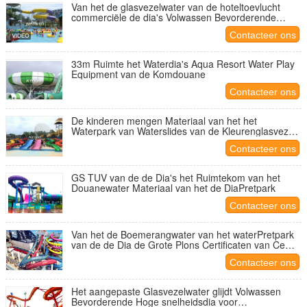
Van het de glasvezelwater van de hoteltoevlucht
commerciële de dia's Volwassen Bevorderende
Hoge snelheid
Contacteer ons
33m Ruimte het Waterdia's Aqua Resort Water Play
Equipment van de Komdouane
Contacteer ons
De kinderen mengen Materiaal van het het
Waterpark van Waterslides van de Kleurenglasvezel
het Commerciële
Contacteer ons
GS TUV van de de Dia's het Ruimtekom van het
Douanewater Materiaal van het de DiaPretpark
Contacteer ons
Van het de Boemerangwater van het waterPretpark
van de de Dia de Grote Plons Certificaten van Ce
TUV ISO9001
Contacteer ons
Het aangepaste Glasvezelwater glijdt Volwassen
Bevorderende Hoge snelheidsdia voor