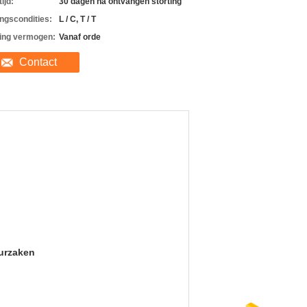
ijd:
30 dagen na ontvangen storting
ingscondities:
L / C, T / T
ing vermogen:
Vanaf orde
Contact
uurzaken