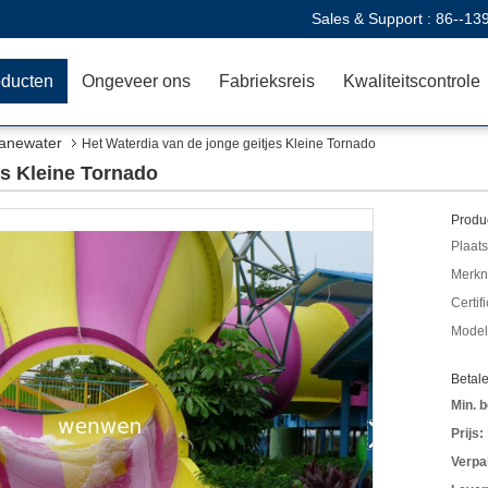
Sales & Support :
86--13
oducten
Ongeveer ons
Fabrieksreis
Kwaliteitscontrole
uanewater
Het Waterdia van de jonge geitjes Kleine Tornado
es Kleine Tornado
Produc
Plaats
Merkn
Certif
Mode
Betal
Min. b
Prijs:
Verpa