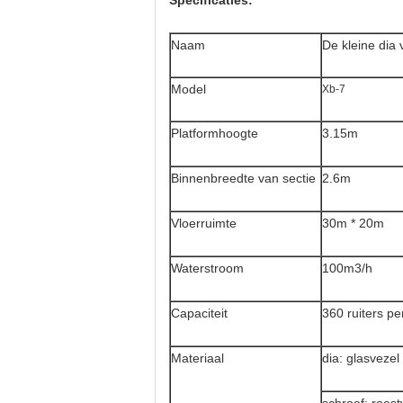
Specificaties:
Naam
De kleine dia
Model
Xb-7
Platformhoogte
3.15m
Binnenbreedte van sectie
2.6m
Vloerruimte
30m * 20m
Waterstroom
100m3/h
Capaciteit
360 ruiters pe
Materiaal
dia: glasvezel