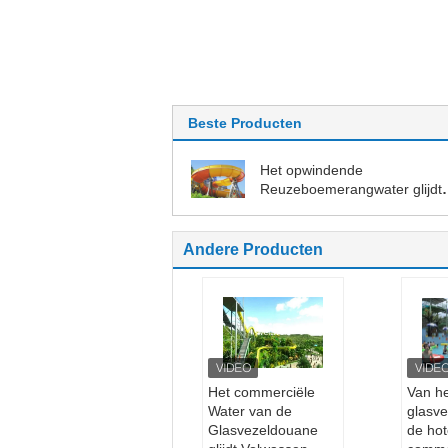
Beste Producten
Het opwindende
Reuzeboemerangwater glijdt
18.75m Hoogte
Andere Producten
Het commerciële
Van h
Water van de
glasve
Glasvezeldouane
de hot