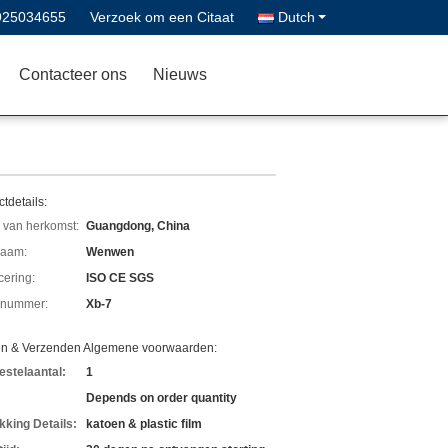
925034655
Verzoek om een Citaat
Dutch
Contacteer ons
Nieuws
tdetails:
 van herkomst:
Guangdong, China
aam:
Wenwen
icering:
ISO CE SGS
lnummer:
Xb-7
en & Verzenden Algemene voorwaarden:
estelaantal:
1
Depends on order quantity
kking Details:
katoen & plastic film