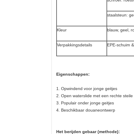
schroef: roestv
staalsteun: ge
Kleur
blauw, geel, 
Verpakkingsdetails
EPE-schuim & 
Eigenschappen:
1.
Opwindend voor jonge geitjes
2.
Open waterslide met een rechte steile 
3.
Populair onder jonge geitjes
4.
Beschikbaar douaneontwerp
Het berijden gebaar (methode):