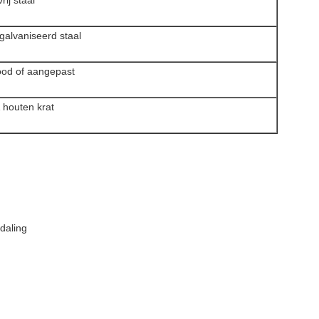
rij staal
galvaniseerd staal
rood of aangepast
houten krat
daling