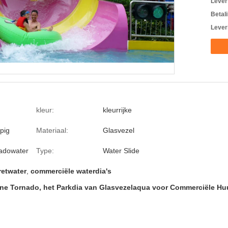
Levert
Betal
Lever
kleur:
kleurrijke
pig
Materiaal:
Glasvezel
nadowater
Type:
Water Slide
retwater
,
commerciële waterdia's
eine Tornado, het Parkdia van Glasvezelaqua voor Commerciële H