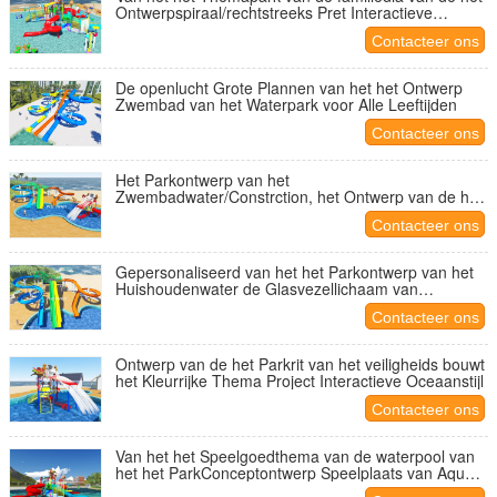
Ontwerpspiraal/rechtstreeks Pret Interactieve
Waterritten
Contacteer ons
De openlucht Grote Plannen van het het Ontwerp
Zwembad van het Waterpark voor Alle Leeftijden
Contacteer ons
Het Parkontwerp van het
Zwembadwater/Constrction, het Ontwerp van de het
Waterdia van de Vakantietoevlucht
Contacteer ons
Gepersonaliseerd van het het Parkontwerp van het
Huishoudenwater de Glasvezellichaam van
Multicolors
Contacteer ons
Ontwerp van de het Parkrit van het veiligheids bouwt
het Kleurrijke Thema Project Interactieve Oceaanstijl
Contacteer ons
Van het het Speelgoedthema van de waterpool van
het het ParkConceptontwerp Speelplaats van Aqua
de Aangepaste met Stortplaatsemmer