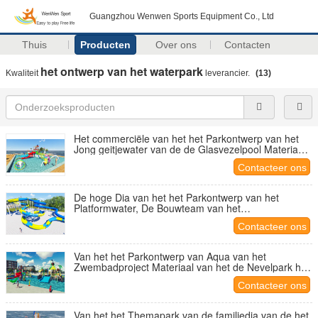
Guangzhou Wenwen Sports Equipment Co., Ltd
Thuis
Producten
Over ons
Contacten
het ontwerp van het waterpark
Kwaliteit
leverancier.
(13)
Het commerciële van het het Parkontwerp van het
Jong geitjewater van de de Glasvezelpool Materiaal
van het het Spelwater
Contacteer ons
De hoge Dia van het het Parkontwerp van het
Platformwater, De Bouwteam van het
Pretparkontwerp
Contacteer ons
Van het het Parkontwerp van Aqua van het
Zwembadproject Materiaal van het de Nevelpark het
Interactieve
Contacteer ons
Van het het Themapark van de familiedia van de het