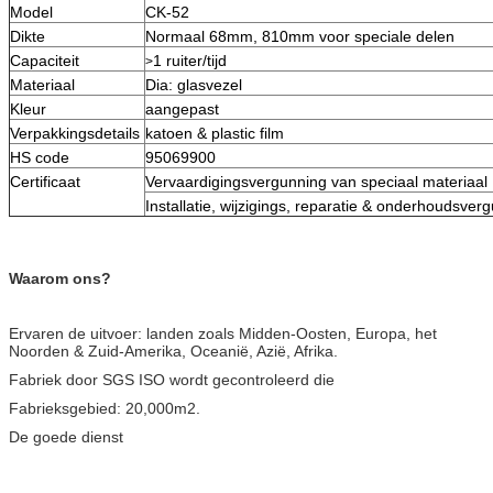
Model
CK-52
Dikte
Normaal 68mm, 810mm voor speciale delen
Capaciteit
1 ruiter/tijd
>
Materiaal
Dia: glasvezel
Kleur
aangepast
Verpakkingsdetails
katoen & plastic film
HS code
95069900
Certificaat
Vervaardigingsvergunning van speciaal materiaal
Installatie, wijzigings, reparatie & onderhoudsver
Waarom ons?
Ervaren de uitvoer: landen zoals Midden-Oosten, Europa, het
Noorden & Zuid-Amerika, Oceanië, Azië, Afrika.
Fabriek door SGS ISO wordt gecontroleerd die
Fabrieksgebied: 20,000m2.
De goede dienst