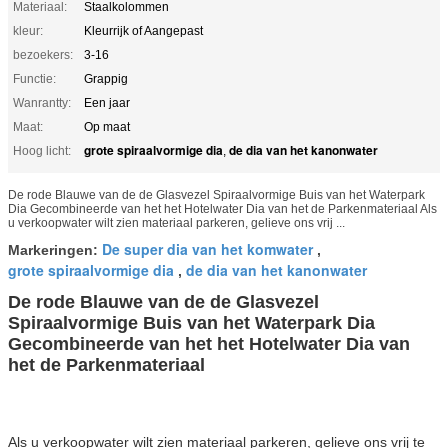
Materiaal:
Staalkolommen
kleur:
Kleurrijk of Aangepast
bezoekers:
3-16
Functie:
Grappig
Wanrantty:
Een jaar
Maat:
Op maat
grote spiraalvormige dia
de dia van het kanonwater
Hoog licht:
,
De rode Blauwe van de de Glasvezel Spiraalvormige Buis van het Waterpark
Dia Gecombineerde van het het Hotelwater Dia van het de Parkenmateriaal Als
u verkoopwater wilt zien materiaal parkeren, gelieve ons vrij ...
De super dia van het komwater
Markeringen:
,
grote spiraalvormige dia
de dia van het kanonwater
,
De rode Blauwe van de de Glasvezel
Spiraalvormige Buis van het Waterpark Dia
Gecombineerde van het het Hotelwater Dia van
het de Parkenmateriaal
Als u verkoopwater wilt zien materiaal parkeren, gelieve ons vrij te