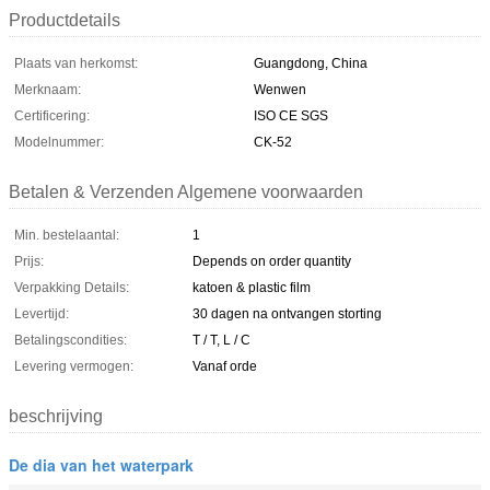
Productdetails
Plaats van herkomst:
Guangdong, China
Merknaam:
Wenwen
Certificering:
ISO CE SGS
Modelnummer:
CK-52
Betalen & Verzenden Algemene voorwaarden
Min. bestelaantal:
1
Prijs:
Depends on order quantity
Verpakking Details:
katoen & plastic film
Levertijd:
30 dagen na ontvangen storting
Betalingscondities:
T / T, L / C
Levering vermogen:
Vanaf orde
beschrijving
De dia van het waterpark