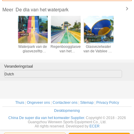
De dia van het waterpark
Meer
Dia van
Dia van het het
Van de de
OEM van het de
Douane di
 de
Waterpark van de
Regenboogglasvezel
Glasvezelwater
elkaar Wa
ngwater
glasvezelfrp
van het
van de Vatslee het
renn
 de
Boemerang de
toevluchtpark
Parkdia voor
familie
Binnen voor
Volwassen het
Openluchtvermaak
Kinderenvolwassenen
Waterdia met
Veranderingstaal
Buffergroef
Dutch
Thuis
|
Ongeveer ons
|
Contacteer ons
|
Sitemap
|
Privacy Policy
Desktopmening
China De super dia van het komwater Supplier.
Copyright © 2018 - 2026
Guangzhou Wenwen Sports Equipment Co., Ltd.
All rights reserved. Developed by
ECER