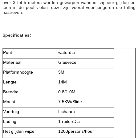
over 3 tot 5 meters worden geworpen wanneer zij neer glijden en
toen in de pool vielen. deze zijn vooral voor jongeren die trilling
nastreven.
Specificaties:
Punt
waterdia
Materiaal
Glasvezel
Platformhoogte
5M
Lengte
14M
Breedte
0.8/1.0M
Macht
7.5KW/Slide
Voertuig
Lichaam
Lading
1 ruiter/Dia
Het glijden wijze
1200persons/hour