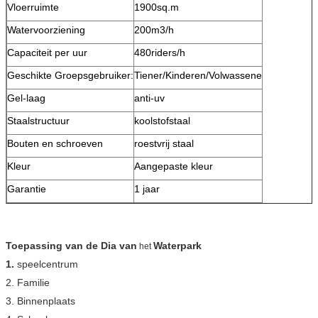
Vloerruimte
1900sq.m
Watervoorziening
200m3/h
Capaciteit per uur
480riders/h
Geschikte Groepsgebruiker:
Tiener/Kinderen/Volwassene
Gel-laag
anti-uv
Staalstructuur
koolstofstaal
Bouten en schroeven
roestvrij staal
Kleur
Aangepaste kleur
Garantie
1 jaar
Toepassing van de Dia van
Waterpark
het
1.
speelcentrum
2. Familie
3. Binnenplaats