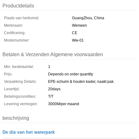
Productdetails
Plaats van herkomst:
GuangZhou, China
Merknaam:
Wenwen
Certificering:
CE
Modelnummer:
Ww-01
Betalen & Verzenden Algemene voorwaarden
Min. bestelaantal:
1
Prijs:
Depends on order quantity
Verpakking Details:
EPE-schuim & houten kader, naakt pak.
Levertijd:
20days
Betalingscondities:
T/T
Levering vermogen:
3000M/per maand
beschrijving
De dia van het waterpark