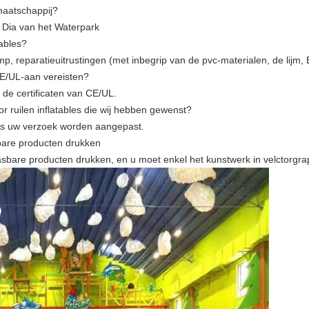
maatschappij?
e Dia van het Waterpark
tables?
p, reparatieuitrustingen (met inbegrip van de pvc-materialen, de lijm, 
CE/UL-aan vereisten?
de certificaten van CE/UL.
or ruilen inflatables die wij hebben gewenst?
VERZENDEN
ens uw verzoek worden aangepast.
bare producten drukken
bare producten drukken, en u moet enkel het kunstwerk in velctorgrap