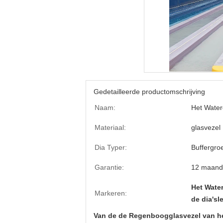
Gedetailleerde productomschrijving
Naam:
Het Water
Materiaal:
glasvezel
Dia Typer:
Buffergro
Garantie:
12 maand
Het Wate
Markeren:
de dia'sl
Van de de Regenboogglasvezel van he