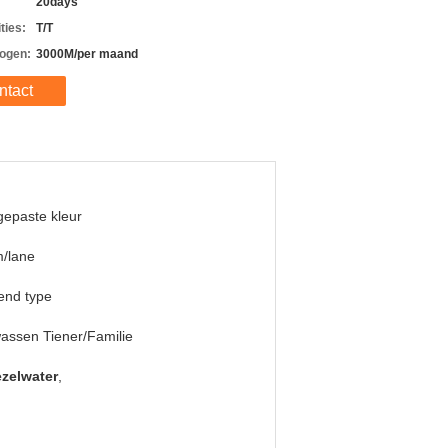
20days
ties:
T/T
ogen:
3000M/per maand
ntact
epaste kleur
/lane
dend type
assen Tiener/Familie
zelwater
,