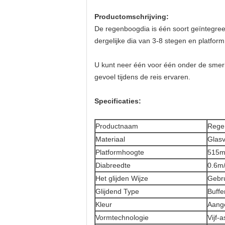
Productomschrijving:
De regenboogdia is één soort geïntegree
dergelijke dia van 3-8 stegen en platfo
U kunt neer één voor één onder de smeri
gevoel tijdens de reis ervaren.
Specificaties:
Productnaam
Rege
Materiaal
Glasv
Platformhoogte
515
Diabreedte
0.6m/
Het glijden Wijze
Gebru
Glijdend Type
Buffe
Kleur
Aang
Vormtechnologie
Vijf-