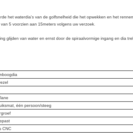
rde het waterdia's van de golfsnelheid die het opwekken en het renne
rm van 5 voorzien aan 15meters volgens uw verzoek.
ng glijden van water en ernst door de spiraalvormige ingang en dia tr
nboogdia
ezel
m
lane
iksmat, één persoon/steeg
rgroef
epast
as CNC