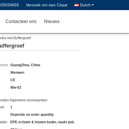
925034655
Verzoek om een Citaat
Dutch
Contacteer ons
Nieuws
dia met Buffergroef
uffergroef
komst:
GuangZhou, China
Wenwen
CE
Ww-02
zenden Algemene voorwaarden:
al:
1
Depends on order quantity
ails:
EPE-schuim & houten kader, naakt pak.