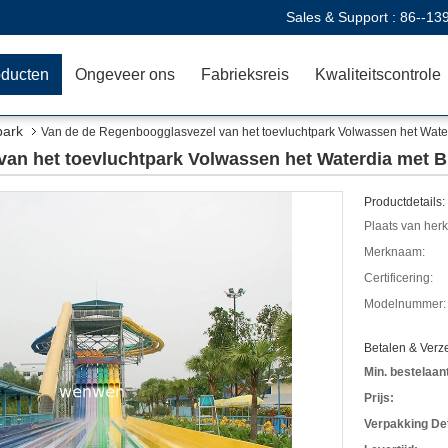
Sales & Support :
86--13
oducten
Ongeveer ons
Fabrieksreis
Kwaliteitscontrole
park
Van de de Regenboogglasvezel van het toevluchtpark Volwassen het Water
an het toevluchtpark Volwassen het Waterdia met B
Productdetails:
Plaats van her
Merknaam:
Certificering:
Modelnummer:
Betalen & Ver
Min. bestelaant
Prijs:
Verpakking Det