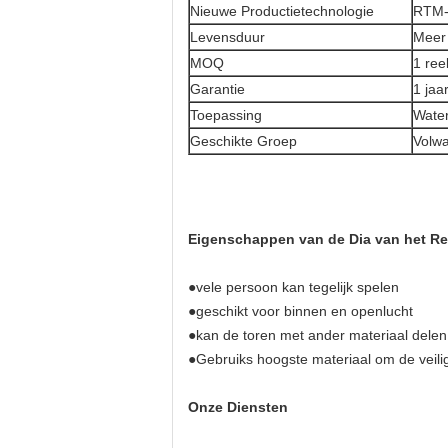
Nieuwe Productietechnologie
RTM-
Levensduur
Meer 
MOQ
1 ree
Garantie
1 jaa
Toepassing
Water
Geschikte Groep
Volwa
Eigenschappen van de Dia van het R
●
vele persoon kan tegelijk spelen
●geschikt voor binnen en openlucht
●kan de toren met ander materiaal delen
●Gebruiks hoogste materiaal om de veili
Onze Diensten