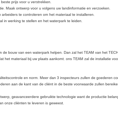
 beste prijs voor u verstrekken.
ctie. Maak ontwerp voor u volgens uw landinformatie en verzoeken.
arbeiders te controleren om het materiaal te installeren.
 in werking te stellen en het waterpark te leiden.
an de bouw van een waterpark helpen. Dan zal het TEAM van het TECHN
t het materiaal bij uw plaats aankomt. ons TEAM zal de installatie voor
Laat een bericht achter
liteitscontrole en norm. Meer dan 3 inspecteurs zullen de goederen co
We bellen je snel terug!
deren aan de kant van de cliënt in de beste voorwaarde zullen bereike
ntwerp, geavanceerdere gebruikte technologie want de productie belangr
n onze cliënten te leveren is geweest.