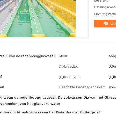
Levertijd:
Betalingscondi
Levering verm
Co
dia F van de regenboogglasvezel
Kleur:
aang
Diabreedte:
0.6m
ef
glijdend type:
glij
en
Geschikte Groepsgebruiker:
Volw
rdia van de regenboogglasvezel
,
De volwassen Dia van het Glasve
everanciers van het glasvezelwater
t toevluchtpark Volwassen het Waterdia met Buffergroef