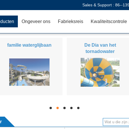
Sales & Support :
86--13
oducten
Ongeveer ons
Fabrieksreis
Kwaliteitscontrole
familie waterglijbaan
De Dia van het
tornadowater
hd
hd
hd
hd
hd
r