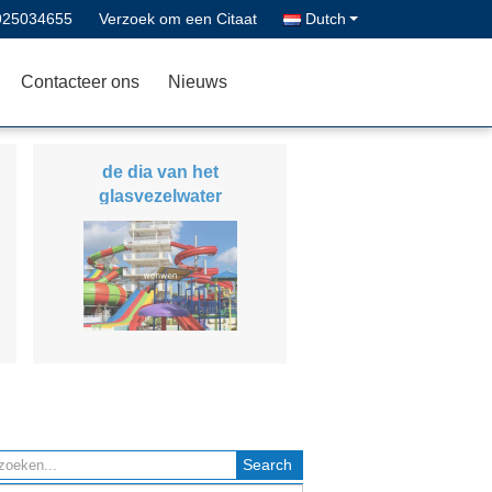
925034655
Verzoek om een Citaat
Dutch
Contacteer ons
Nieuws
de dia van het
glasvezelwater