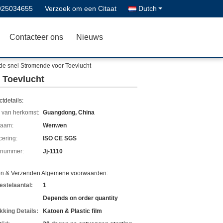
925034655
Verzoek om een Citaat
Dutch
Contacteer ons
Nieuws
de snel Stromende voor Toevlucht
 Toevlucht
tdetails:
 van herkomst:
Guangdong, China
aam:
Wenwen
icering:
ISO CE SGS
lnummer:
Jj-1110
en & Verzenden Algemene voorwaarden:
estelaantal:
1
Depends on order quantity
kking Details:
Katoen & Plastic film