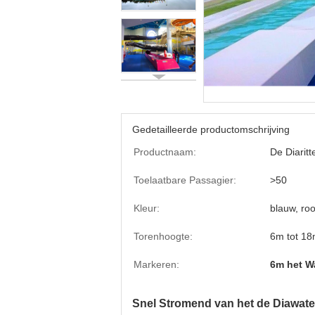
Gedetailleerde productomschrijving
Productnaam:
De Diarit
Toelaatbare Passagier:
>50
Kleur:
blauw, roo
Torenhoogte:
6m tot 1
Markeren:
6m het W
Snel Stromend van het de Diawater