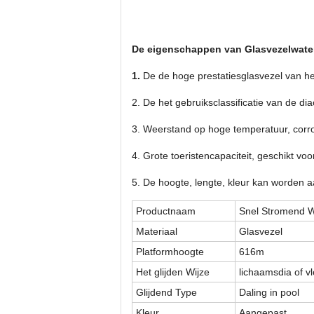
De eigenschappen van Glasvezelwater
1.
De de hoge prestatiesglasvezel van he
2. De het gebruiksclassificatie van de d
3. Weerstand op hoge temperatuur, corr
4. Grote toeristencapaciteit, geschikt vo
5. De hoogte, lengte, kleur kan worden 
Productnaam
Snel Stromend W
Materiaal
Glasvezel
Platformhoogte
616m
Het glijden Wijze
lichaamsdia of vl
Glijdend Type
Daling in pool
Kleur
Aangepast