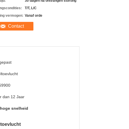
ijd:
30 dagen na ontvangen storting
ingscondities:
T/T, L/C
ing vermogen:
Vanaf orde
Contact
gepast
ltoevlucht
69900
r dan 12 Jaar
lhoge snelheid
ltoevlucht