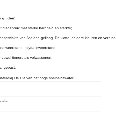
 glijden:
t diagebruik met sterke hardheid en sterkte;
iaoppervlakte van Ashland-gellaag. De vlotte, heldere kleuren en verhi
osieweerstand, oxydatieweerstand;
or zowel tieners als volwassenen;
aangepast.
aterdia| De Dia van het hoge snelheidswater
otdia