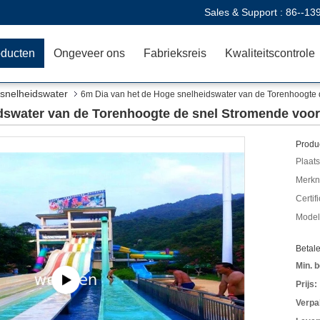
Sales & Support :
86--13
oducten
Ongeveer ons
Fabrieksreis
Kwaliteitscontrole
 snelheidswater
6m Dia van het de Hoge snelheidswater van de Torenhoogte 
dswater van de Torenhoogte de snel Stromende voor
Produc
Plaats
Merkn
Certif
Mode
Betal
Min. b
Prijs:
Verpa