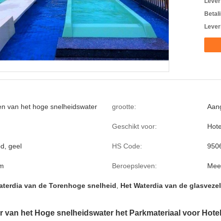
Levert
Betal
Lever
ten van het hoge snelheidswater
grootte:
Aan
Geschikt voor:
Hote
d, geel
HS Code:
950
8m
Beroepsleven:
Mee
aterdia van de Torenhoge snelheid
,
Het Waterdia van de glasveze
 van het Hoge snelheidswater het Parkmateriaal voor Hote