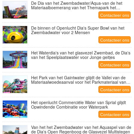
De Dia van het Zwembadwater/Aqua-van de het
Materiaalboemerang van het Themapark het
Waterdia
Contacteer ons
De binnen of Openlucht Dia's Super Bowl van het
Zwembadwater voor 2 Mensen
Contacteer ons
Het Waterdia's van het glasvezel Zwembad, de Dia's
van het Speelplaatswater voor Jonge geitjes
Contacteer ons
Het Park van het Gaintwater glijdt de Vallei van de
Materiaalwoedeaanval voor het Parkmateriaal van
het Vermaakthema
Contacteer ons
Het openlucht Commerciële Water van Sprial glijdt
Opwindende Combinatie voor Waterpark
Contacteer ons
Van het het Zwembadwater van het Aquaspel van de
de Dia's Open Regenboog de Glasvezel Multistegen