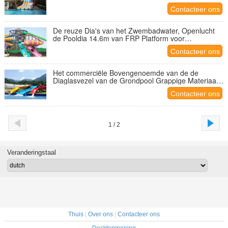
Contacteer ons
De reuze Dia's van het Zwembadwater, Openlucht
de Pooldia 14.6m van FRP Platform voor
Volwassenen
Contacteer ons
Het commerciële Bovengenoemde van de de
Diaglasvezel van de Grondpool Grappige Materiaal
van Aqua
Contacteer ons
1 / 2
Veranderingstaal
Thuis
|
Over ons
|
Contacteer ons