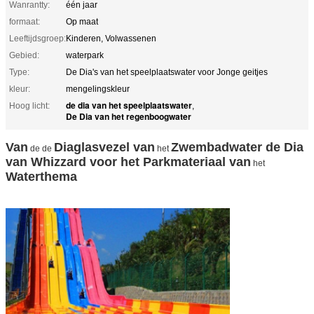
Wanrantty:
één jaar
formaat:
Op maat
Leeftijdsgroep:
Kinderen, Volwassenen
Gebied:
waterpark
Type:
De Dia's van het speelplaatswater voor Jonge geitjes
kleur:
mengelingskleur
de dia van het speelplaatswater
Hoog licht:
,
De Dia van het regenboogwater
Van
Diaglasvezel van
Zwembadwater de Dia
de de
het
van Whizzard voor het Parkmateriaal van
het
Waterthema