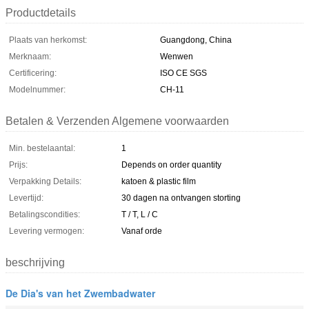
Productdetails
Plaats van herkomst:
Guangdong, China
Merknaam:
Wenwen
Certificering:
ISO CE SGS
Modelnummer:
CH-11
Betalen & Verzenden Algemene voorwaarden
Min. bestelaantal:
1
Prijs:
Depends on order quantity
Verpakking Details:
katoen & plastic film
Levertijd:
30 dagen na ontvangen storting
Betalingscondities:
T / T, L / C
Levering vermogen:
Vanaf orde
beschrijving
De Dia's van het Zwembadwater