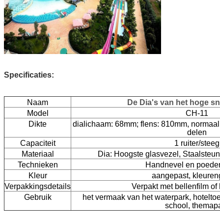
Specificaties:
Naam
De Dia's van het hoge s
Model
CH-11
Dikte
dialichaam: 68mm; flens: 810mm,
normaal
delen
Capaciteit
1 ruiter/steeg
Materiaal
Dia: Hoogste glasvezel,
Staalsteun
Technieken
Handnevel en poede
Kleur
aangepast, kleuren
Verpakkingsdetails
Verpakt met bellenfilm of
Gebruik
het vermaak van het waterpark, hotelto
school, themap