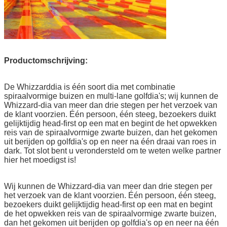
Productomschrijving:
De Whizzarddia is één soort dia met combinatie
spiraalvormige buizen en multi-lane golfdia's; wij kunnen de
Whizzard-dia van meer dan drie stegen per het verzoek van
de klant voorzien. Één persoon, één steeg, bezoekers duikt
gelijktijdig head-first op een mat en begint de het opwekken
reis van de spiraalvormige zwarte buizen, dan het gekomen
uit berijden op golfdia's op en neer na één draai van roes in
dark. Tot slot bent u verondersteld om te weten welke partner
hier het moedigst is!
Wij kunnen de Whizzard-dia van meer dan drie stegen per
het verzoek van de klant voorzien. Één persoon, één steeg,
bezoekers duikt gelijktijdig head-first op een mat en begint
de het opwekken reis van de spiraalvormige zwarte buizen,
dan het gekomen uit berijden op golfdia's op en neer na één