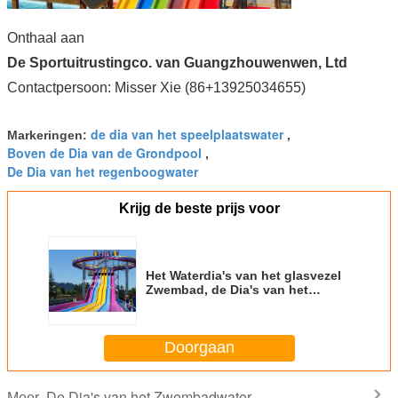
Onthaal aan
De Sportuitrustingco. van Guangzhouwenwen, Ltd
Contactpersoon: Misser Xie (86+13925034655)
de dia van het speelplaatswater
Markeringen:
,
Boven de Dia van de Grondpool
,
De Dia van het regenboogwater
Krijg de beste prijs voor
Het Waterdia's van het glasvezel
Zwembad, de Dia's van het
Speelplaatswater voor Jonge
geitjes
Doorgaan
De Dia's van het Zwembadwater
Meer