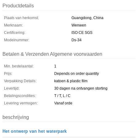
Productdetails
Plaats van herkomst:
Guangdong, China
Merknaam:
Wenwen
Certificering:
ISO CE SGS
Modelnummer:
Ds-34
Betalen & Verzenden Algemene voorwaarden
Min. bestelaantal:
1
Prijs:
Depends on order quantity
Verpakking Details:
katoen & plastic film
Levertijd:
30 dagen na ontvangen storting
Betalingscondities:
T / T, L / C
Levering vermogen:
Vanaf orde
beschrijving
Het ontwerp van het waterpark