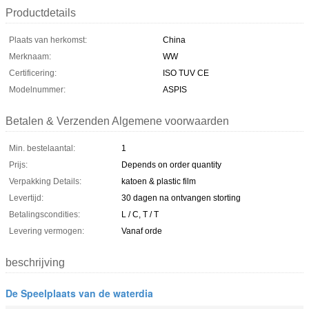
Productdetails
Plaats van herkomst:
China
Merknaam:
WW
Certificering:
ISO TUV CE
Modelnummer:
ASPIS
Betalen & Verzenden Algemene voorwaarden
Min. bestelaantal:
1
Prijs:
Depends on order quantity
Verpakking Details:
katoen & plastic film
Levertijd:
30 dagen na ontvangen storting
Betalingscondities:
L / C, T / T
Levering vermogen:
Vanaf orde
beschrijving
De Speelplaats van de waterdia