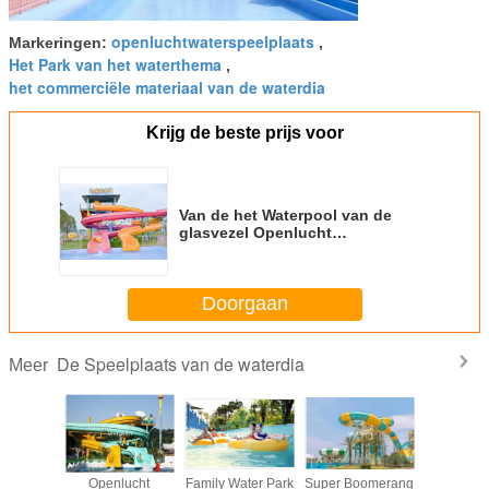
openluchtwaterspeelplaats
Markeringen:
,
Het Park van het waterthema
,
het commerciële materiaal van de waterdia
Krijg de beste prijs voor
Van de het Waterpool van de
glasvezel Openlucht
Spiraalvormige Dia de
Diaspeelplaats voor Pretpark
Doorgaan
De Speelplaats van de waterdia
Meer
atschip
Openlucht
Family Water Park
Super Boomerang
Van de