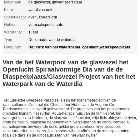
Materiaal:
de glasvezel, galvaniseert staal
Kleur:
vanaf verzoek
Spelerleeftijd:
over 10years odl
Gebied:
vermaakspeelplaats
Wanrranty:
1 jaar
Type:
De tornado van de waterdia
Het Park van het waterthema
openluchtwaterspeelplaats
Hoog licht:
,
Van de het Waterpool van de glasvezel het
Openlucht Spiraalvormige Dia van de de
Diaspeelplaats/Glasvezel Project van het het
Waterpark van de Waterdia
Het Egeïsche Overzees Paradise is een het toerismeproject van de
watercultuur in Centraal die China, door Hubei van de Aegean Co.
Toerismedienst, Ltd wordt geïnvesteerd. De projecten van het parkvermaak
omvatten tsunami het surfen, Aqua-het spelhuis van de familiepret, het
watergebied van kinderen, de stad van het feewater, vrije tijds afdrijvende rivier,
grote hemellijn, magische behemothkom, verzendende de concurrentiedia,
spiraalsgewijs bewegende dia's, gekke grote sprekers, vrije tijdspools,
zonkuuroorden, monsters, ijs en sneeuwthemadia's, en dozens spelpunten
zoals de dia's en de dinosaurussen van het walviswater.