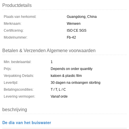
Productdetails
Plaats van herkomst:
Guangdong, China
Merknaam:
Wenwen
Certificering:
ISO CE SGS
Modelnummer:
Fb-42
Betalen & Verzenden Algemene voorwaarden
Min. bestelaantal:
1
Prijs:
Depends on order quantity
Verpakking Details:
katoen & plastic film
Levertijd:
30 dagen na ontvangen storting
Betalingscondities:
T / T, L / C
Levering vermogen:
Vanaf orde
beschrijving
De dia van het buiswater