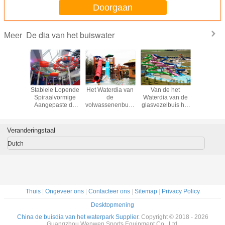
Doorgaan
De dia van het buiswater
Meer
sen het
Stabiele Lopende
Het Waterdia van
Van de het
Het ve
a van de
Spiraalvormige
de
Waterdia van de
neemt de 
lucht/het
Aangepaste de
volwassenenbuis,
glasvezelbuis het
het
t van de
Kleuren
Openluchtbarreled-
Openluchtvermaak
Zwembad
ltornado
Gemakkelijke
de Pooldia van
Waterpark voor
zijn toe
Verrichting van
Sleeinground
Volwassene
Veranderingstaal
het Buiswater Dia
Dutch
Thuis
|
Ongeveer ons
|
Contacteer ons
|
Sitemap
|
Privacy Policy
Desktopmening
China de buisdia van het waterpark Supplier.
Copyright © 2018 - 2026
Guangzhou Wenwen Sports Equipment Co., Ltd.