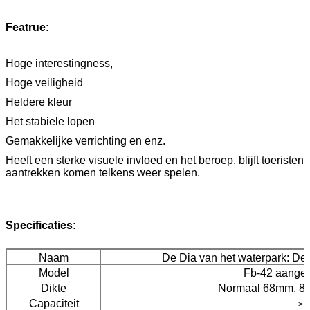
Featrue:
Hoge interestingness,
Hoge veiligheid
Heldere kleur
Het stabiele lopen
Gemakkelijke verrichting en enz.
Heeft een sterke visuele invloed en het beroep, blijft toeristen
aantrekken komen telkens weer spelen.
Specificaties:
Naam
De Dia van het waterpark:
De 
Model
Fb-42
aangep
Dikte
Normaal 68mm, 81
Capaciteit
1
>