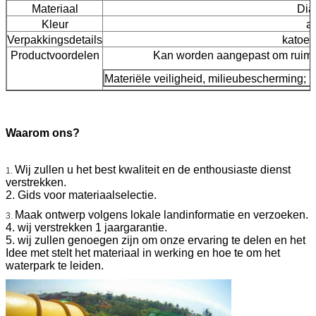
Materiaal
Dia
Kleur
a
Verpakkingsdetails
katoen 
Productvoordelen
Kan worden aangepast om ruimte
Materiële veiligheid, milieubescherming; b
Waarom ons?
Wij zullen u het best kwaliteit en de enthousiaste dienst
1.
verstrekken.
2. Gids voor materiaalselectie.
Maak ontwerp volgens lokale landinformatie en verzoeken.
3.
4. wij verstrekken 1 jaargarantie.
5. wij zullen genoegen zijn om onze ervaring te delen en het
Idee met stelt het materiaal in werking en hoe te om het
waterpark te leiden.