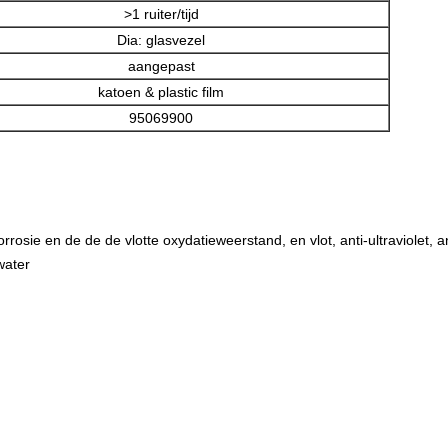
>1 ruiter/tijd
Dia: glasvezel
aangepast
katoen & plastic film
95069900
rosie en de de de vlotte oxydatieweerstand, en vlot, anti-ultraviolet, 
water