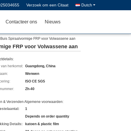
925034655
Verzoek om een Citaat
Dutch
Contacteer ons
Nieuws
n Buis Spiraalvormige FRP voor Volwassene aan
ormige FRP voor Volwassene aan
tdetails:
 van herkomst:
Guangdong, China
aam:
Wenwen
icering:
ISO CE SGS
lnummer:
Zh-40
en & Verzenden Algemene voorwaarden:
estelaantal:
1
Depends on order quantity
kking Details:
katoen & plastic film