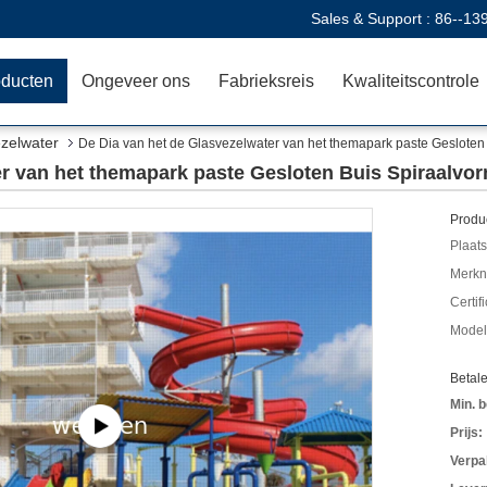
Sales & Support :
86--13
oducten
Ongeveer ons
Fabrieksreis
Kwaliteitscontrole
ezelwater
De Dia van het de Glasvezelwater van het themapark paste Geslote
er van het themapark paste Gesloten Buis Spiraalv
Produc
Plaats
Merkn
Certif
Mode
Betal
Min. b
Prijs:
Verpa