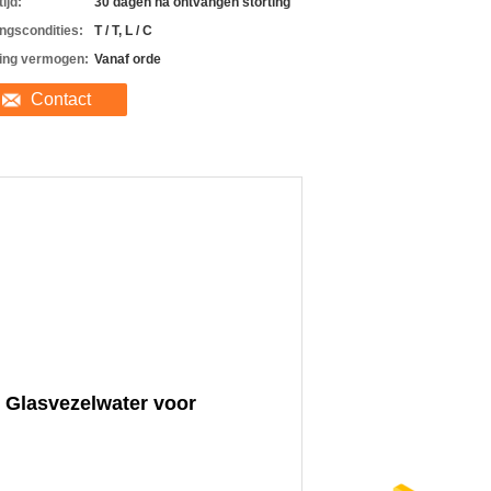
ijd:
30 dagen na ontvangen storting
ingscondities:
T / T, L / C
ing vermogen:
Vanaf orde
Contact
 Glasvezelwater voor