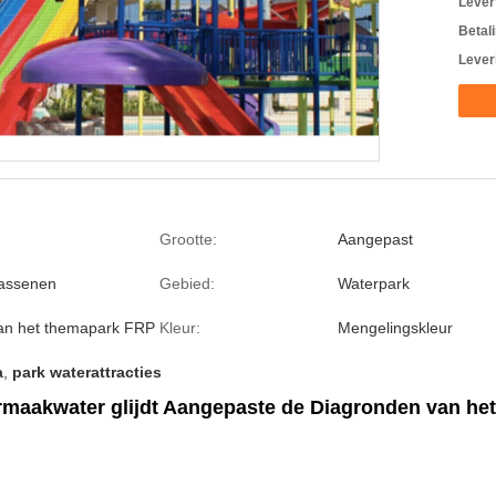
Levert
Betal
Lever
Grootte:
Aangepast
wassenen
Gebied:
Waterpark
van het themapark FRP
Kleur:
Mengelingskleur
a
,
park waterattracties
rmaakwater glijdt Aangepaste de Diagronden van het