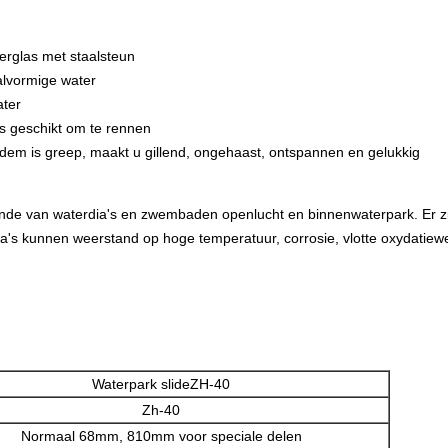
erglas met staalsteun
alvormige water
ater
 is geschikt om te rennen
em is greep, maakt u gillend, ongehaast, ontspannen en gelukkig
nde van waterdia's en zwembaden openlucht en binnenwaterpark. Er zij
dia's kunnen weerstand op hoge temperatuur, corrosie, vlotte oxydatiewe
Waterpark slideZH-40
Zh-40
Normaal 68mm, 810mm voor speciale delen