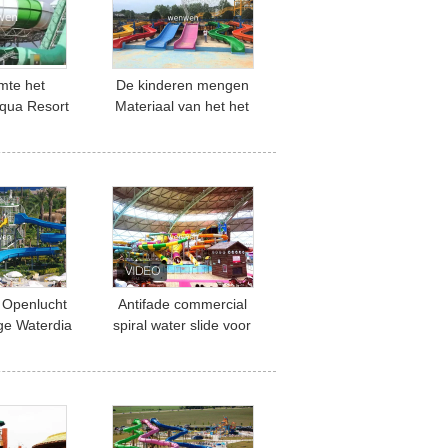
mte het
De kinderen mengen
Aqua Resort
Materiaal van het het
 Equipment
Waterpark van
omdouane
Waterslides van de
Kleurenglasvezel het
Commerciële
 Openlucht
Antifade commercial
ge Waterdia
spiral water slide voor
Equipment
Binnen de Diaritten van
de Toevluchtglasvezel