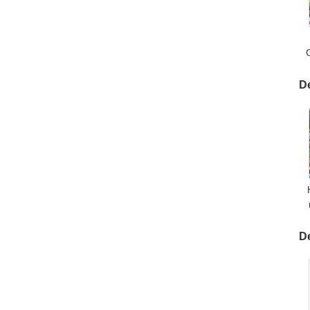
D
S
De