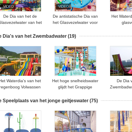
De Dia van het de
De antistatische Dia van
Het Waterd
Glasvezelwater van het
het Glasvezelwater voor
glasv
themapark paste
Pretpark
Ruimtekom/
Gesloten Buis
Zwembadd
e Dia's van het Zwembadwater
(19)
piraalvormige FRP voor
Hotelto
Volwassene aan
Laat een bericht achter
Het Waterdia's van het
Het hoge snelheidswater
De Dia 
regenboog Volwassen
glijdt het Grappige
Zwembadwa
We bellen je snel terug!
Zwembad voor
Vermaak van het
van d
Vakantietoevlucht 2-14
Zwembadwater voor de
Materiaalbo
 Speelplaats van het jonge geitjeswater
(75)
Bezoekers
Bezoekers van de
het Thema
Vakantietoevlucht
Wate