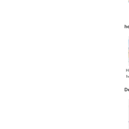
he
H
h
J
D