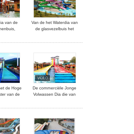
ia van de
Van de het Waterdia van
nenbuis,
de glasvezelbuis het
arreled-de
Openluchtvermaak
a van
Waterpark voor
ground
Volwassene
het de Hoge
De commerciële Jonge
ter van de
Volwassen Dia die van
e de snel
het Hoge snelheidswater
de voor
met Mat rennen
ucht