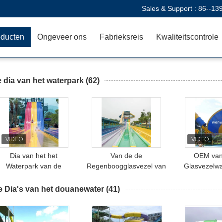
Sales & Support :
86--13
oducten
Ongeveer ons
Fabrieksreis
Kwaliteitscontrole
 dia van het waterpark
(62)
Dia van het het
Van de de
OEM van
Waterpark van de
Regenboogglasvezel van
Glasvezelwa
lasvezelfrp Boemerang
het toevluchtpark
Vatslee het 
de Binnen voor
Volwassen het Waterdia
Openluch
e Dia's van het douanewater
(41)
Kinderenvolwassenen
met Buffergroef