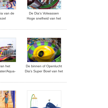
ia van de
De Dia's Volwassen
ezel
Hoge snelheid van het
Openlucht
buis Opwindende Water
ia voor
met 1 Jaargarantie
evlucht
van het
De binnen of Openlucht
ter/Aqua-
Dia's Super Bowl van het
e het
Zwembadwater voor 2
emerang van
Mensen
park het
rdia