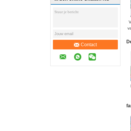
V
v
De
Contact
fa