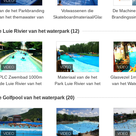
an de het Parkbranding
Volwassenen die
De Machine
an het themawater van
Skateboardmateriaal/Glasvezelgolf
Brandingssi
e de Simulatormachine
het Surfen Machine
het waterpa
van het de
surfen
van de Stroo
 Luie Rivier van het waterpark
(12)
Zomervermaak de Dia
Surfen M
van het de
Volwassenenwater
PLC Zwembad 1000m
Materiaal van de het
Glasvezel 1m
de Luie Rivier van het
Park Luie Rivier van het
van het Wat
Waterpark voor
vermaak0.4m/s het
Hotelto
Volwassenen
Kunstmatige Water
 Golfpool van het waterpark
(20)