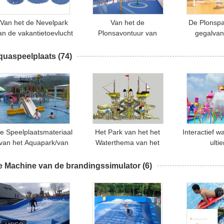
Van het de Nevelpark
Van het de
De Plonspa
an de vakantietoevlucht
Plonsavontuur van
gegalvan
nteractief het Waterspel
Corlorfuljonge geitjes van
Kinderen v
voor
het het Waterpark de
Waterspeel
quaspeelplaats
(74)
Kinderenvolwassenen
Plattegrond 100SQm
Pijpjonge
Intera
VERZENDEN
e Speelplaatsmateriaal
Het Park van het het
Interactief w
van het Aquapark/van
Waterthema van het
ulti
het Jonge geitjeswater
piraatschip/Openluchtaqua-
gezinsvri
uis voor Hoteltoevlucht
Speelplaats voor Familie
waterspe
e Machine van de brandingssimulator
(6)