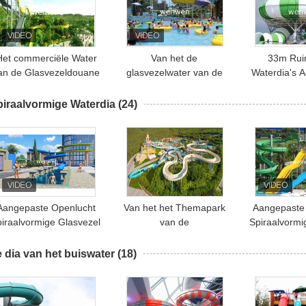
Het commerciële Water
Van het de
33m Rui
an de Glasvezeldouane
glasvezelwater van de
Waterdia's 
glijdt Volwassen
hoteltoevlucht
Water Play
Bevorderende Hoge
commerciële de dia's
van de K
piraalvormige Waterdia
(24)
snelheidsdia
Volwassen Bevorderende
Hoge snelheid
Aangepaste Openlucht
Van het het Themapark
Aangepaste
piraalvormige Glasvezel
van de
Spiraalvormi
1m SGS van de
veiligheidsglasvezel
Aqua Park 
zwembaddia
Spiraalvormige het
 dia van het buiswater
(18)
Waterdia voor
Vermaakervaring