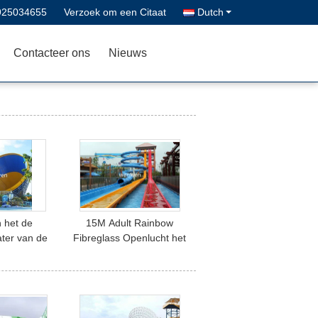
925034655
Verzoek om een Citaat
Dutch
Contacteer ons
Nieuws
 het de
15M Adult Rainbow
ter van de
Fibreglass Openlucht het
Parkdia voor
Waterspeelplaats van de
tvermaak
Waterdia