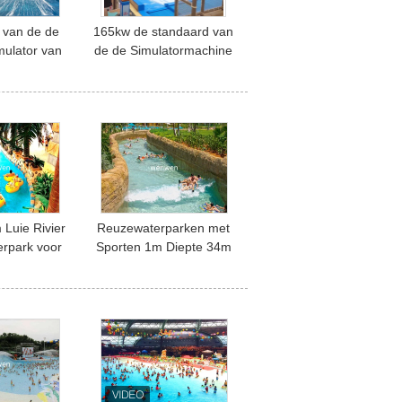
 van de de
165kw de standaard van
mulator van
de de Simulatormachine
rk/de Golf
van de Groottebranding
mruiter het
Dia van het het
ateriaal
Zwembadwater
 Luie Rivier
Reuzewaterparken met
erpark voor
Sporten 1m Diepte 34m
evlucht
van een de Luie Rivier
Drijvende Water Breedte