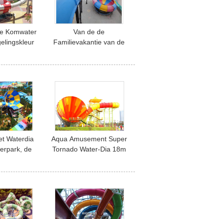
de Komwater
Van de de
elingskleur
Familievakantie van de
ht Ruimte
hellingssnelheid het
wembad
Waterdia voor
Opwindende
Waterspeelplaats
et Waterdia
Aqua Amusement Super
erpark, de
Tornado Water-Dia 18m
van het
Platformhoogte
owater