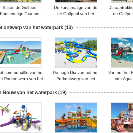
Buiten de Golfpool
De kunstmatige van de
De aantrekke
Kunstmatige Tsunami
de Golfpool van het
de Golfpoo
van Surfable van de
Waterpark Golf van de
Waterpark 
Vakantietoevlucht voor
de Lucht Blazende
Familieverm
t ontwerp van het waterpark
(13)
de Familie van Jonge
Branding Duurzame voor
van het d
geitjesvolwassenen
Hotelstrand
Zwem
et commerciële van het
De hoge Dia van het het
Van het het 
et Parkontwerp van het
Parkontwerp van het
van Aqua
ong geitjewater van de
Platformwater, De
Zwembad
de Glasvezelpool
Bouwteam van het
Materiaal 
e Bouw van het waterpark
(19)
Materiaal van het het
Pretparkontwerp
Nevelpa
Spelwater
Intera