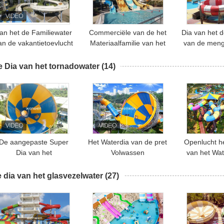
an het de Familiewater
Commerciële van de het
Dia van het 
an de vakantietoevlucht
Materiaalfamilie van het
van de meng
van de de Diaglasvezel
Waterpark het Waterdia 1
de Openluc
e Pooldia voor het park
Jaargarantie
voor Z
 Dia van het tornadowater
(14)
van het Themawater
De aangepaste Super
Het Waterdia van de pret
Openlucht h
Dia van het
Volwassen
van het Wat
Tornadowater voor
Reuzetornado, de
Diabouw 
olwassen Thema Aqua
Openlucht
Tornad
 dia van het glasvezelwater
(27)
Park
Spiraalvormige Dia van
het Pretparkwater