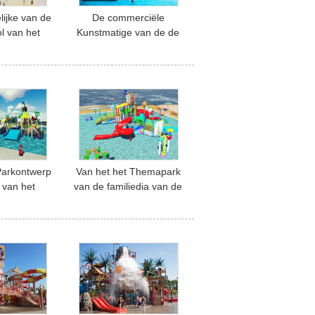
lijke van de
De commerciële
l van het
Kunstmatige van de de
van het de
Golfpool van het
aak Machine
Waterpretpark Machine
e Golven
van de de Lucht
bad
Blazende Golf
Parkontwerp
Van het het Themapark
 van het
van de familiedia van de
project
het
van het de
Ontwerpspiraal/rechtstreeks
rk het
Pret Interactieve
ctieve
Waterritten