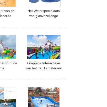
rk van de
Het Waterspeelplaats
iseerde
van glasvezeljonge
an de het
geitjes voor het Materiaal
plaats van
van het het Waterpark
 geitjes
van het Plonsspeelgoed
ctieve
aterdorp: de
Grappige Interactieve
eme
van het de Diamateriaal
endelijke
van het Glasvezel
elplaats
Kleurrijke Water het
Suikergoedstijl