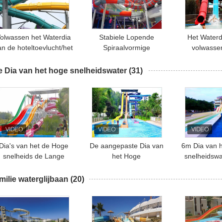
olwassen het Waterdia
Stabiele Lopende
Het Waterd
an de hoteltoevlucht/het
Spiraalvormige
volwasse
Waterrit van de
Aangepaste de Kleuren
Openluchtb
Glasvezeltornado
Gemakkelijke Verrichting
Pooldi
 Dia van het hoge snelheidswater
(31)
van het Buiswater Dia
Sleein
Dia's van het de Hoge
De aangepaste Dia van
6m Dia van 
snelheids de Lange
het Hoge
snelheidswa
Water van de
snelheidswater/het
Torenhoogt
Pretparkglasvezel voor
Openluchtmateriaal van
Stromen
milie waterglijbaan
(20)
het Park van het
het Waterpark
Toevl
Themawater