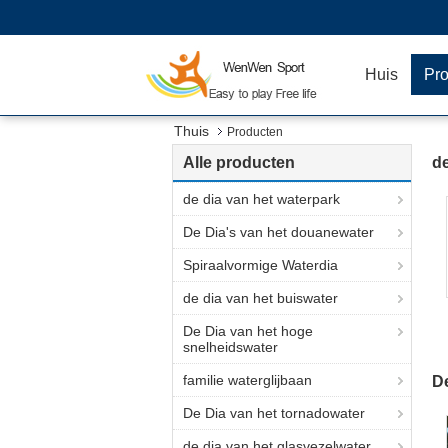
Huis
Pr
Thuis
Producten
Alle producten
de
de dia van het waterpark
De Dia's van het douanewater
Spiraalvormige Waterdia
de dia van het buiswater
De Dia van het hoge
snelheidswater
g
familie waterglijbaan
D
De Dia van het tornadowater
de dia van het glasvezelwater