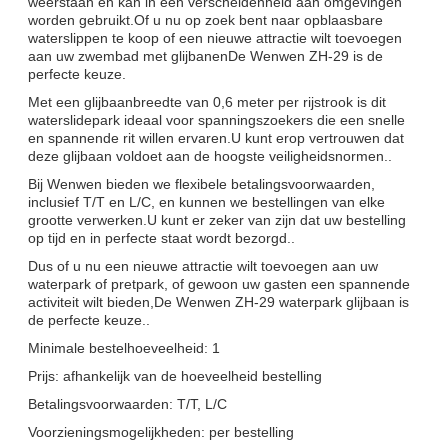
weerstaan en kan in een verscheidenheid aan omgevingen
worden gebruikt.Of u nu op zoek bent naar opblaasbare
waterslippen te koop of een nieuwe attractie wilt toevoegen
aan uw zwembad met glijbanenDe Wenwen ZH-29 is de
perfecte keuze.
Met een glijbaanbreedte van 0,6 meter per rijstrook is dit
waterslidepark ideaal voor spanningszoekers die een snelle
en spannende rit willen ervaren.U kunt erop vertrouwen dat
deze glijbaan voldoet aan de hoogste veiligheidsnormen..
Bij Wenwen bieden we flexibele betalingsvoorwaarden,
inclusief T/T en L/C, en kunnen we bestellingen van elke
grootte verwerken.U kunt er zeker van zijn dat uw bestelling
op tijd en in perfecte staat wordt bezorgd..
Dus of u nu een nieuwe attractie wilt toevoegen aan uw
waterpark of pretpark, of gewoon uw gasten een spannende
activiteit wilt bieden,De Wenwen ZH-29 waterpark glijbaan is
de perfecte keuze..
Minimale bestelhoeveelheid: 1
Prijs: afhankelijk van de hoeveelheid bestelling
Betalingsvoorwaarden: T/T, L/C
Voorzieningsmogelijkheden: per bestelling