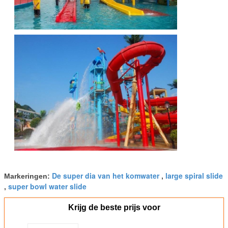
De super dia van het komwater
large spiral slide
Markeringen:
,
super bowl water slide
,
Krijg de beste prijs voor