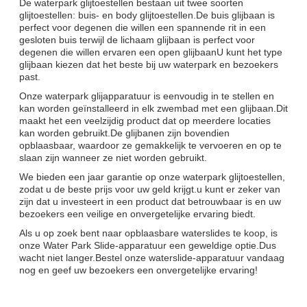
De waterpark glijtoestellen bestaan uit twee soorten
glijtoestellen: buis- en body glijtoestellen.De buis glijbaan is
perfect voor degenen die willen een spannende rit in een
gesloten buis terwijl de lichaam glijbaan is perfect voor
degenen die willen ervaren een open glijbaanU kunt het type
glijbaan kiezen dat het beste bij uw waterpark en bezoekers
past.
Onze waterpark glijapparatuur is eenvoudig in te stellen en
kan worden geïnstalleerd in elk zwembad met een glijbaan.Dit
maakt het een veelzijdig product dat op meerdere locaties
kan worden gebruikt.De glijbanen zijn bovendien
opblaasbaar, waardoor ze gemakkelijk te vervoeren en op te
slaan zijn wanneer ze niet worden gebruikt.
We bieden een jaar garantie op onze waterpark glijtoestellen,
zodat u de beste prijs voor uw geld krijgt.u kunt er zeker van
zijn dat u investeert in een product dat betrouwbaar is en uw
bezoekers een veilige en onvergetelijke ervaring biedt.
Als u op zoek bent naar opblaasbare waterslides te koop, is
onze Water Park Slide-apparatuur een geweldige optie.Dus
wacht niet langer.Bestel onze waterslide-apparatuur vandaag
nog en geef uw bezoekers een onvergetelijke ervaring!