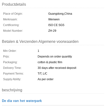
Productdetails
Place of Origin:
Guangdong,China
Merknaam:
Wenwen
Certificering:
ISO CE SGS
Model Number:
ZH-29
Betalen & Verzenden Algemene voorwaarden
Min Order:
1
Prijs:
Depends on order quantity
Packaging:
cotton & plastic film
Delivery Time:
30 days after received deposit
Payment Terms:
T/T, L/C
Supply Ability:
As per order
beschrijving
De dia van het waterpark