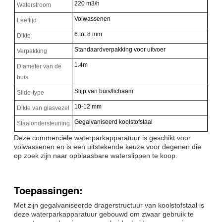
220 m3/h
Waterstroom
Volwassenen
Leeftijd
6 tot 8 mm
Dikte
Standaardverpakking voor uitvoer
Verpakking
1.4m
Diameter van de
buis
Slijp van buis/lichaam
Slide-type
10-12 mm
Dikte van glasvezel
Gegalvaniseerd koolstofstaal
Staalondersteuning
Deze commerciële waterparkapparatuur is geschikt voor
volwassenen en is een uitstekende keuze voor degenen die
op zoek zijn naar opblaasbare waterslippen te koop.
Toepassingen:
Met zijn gegalvaniseerde dragerstructuur van koolstofstaal is
deze waterparkapparatuur gebouwd om zwaar gebruik te