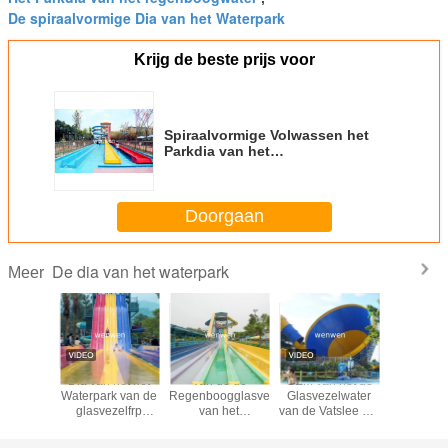
De spiraalvormige Dia van het Waterpark
Krijg de beste prijs voor
Spiraalvormige Volwassen het
Parkdia van het
Regenboogwater/Watersportuitrusting
Doorgaan
De dia van het waterpark
Meer
Dia van
Dia van het het
Van de de
OEM van het de
Douane di
 de
Waterpark van de
Regenboogglasvezel
Glasvezelwater
elkaar Wa
ngwater
glasvezelfrp
van het
van de Vatslee het
renn
 de
Boemerang de
toevluchtpark
Parkdia voor
familie
Binnen voor
Volwassen het
Openluchtvermaak