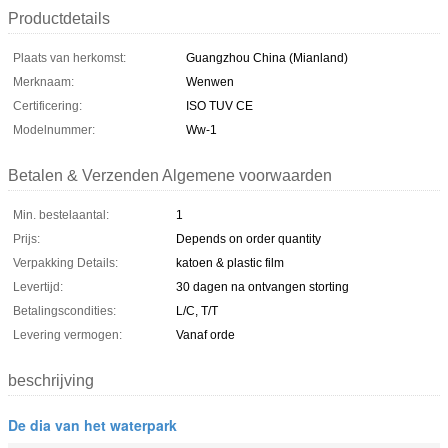
Productdetails
Plaats van herkomst:
Guangzhou China (Mianland)
Merknaam:
Wenwen
Certificering:
ISO TUV CE
Modelnummer:
Ww-1
Betalen & Verzenden Algemene voorwaarden
Min. bestelaantal:
1
Prijs:
Depends on order quantity
Verpakking Details:
katoen & plastic film
Levertijd:
30 dagen na ontvangen storting
Betalingscondities:
L/C, T/T
Levering vermogen:
Vanaf orde
beschrijving
De dia van het waterpark