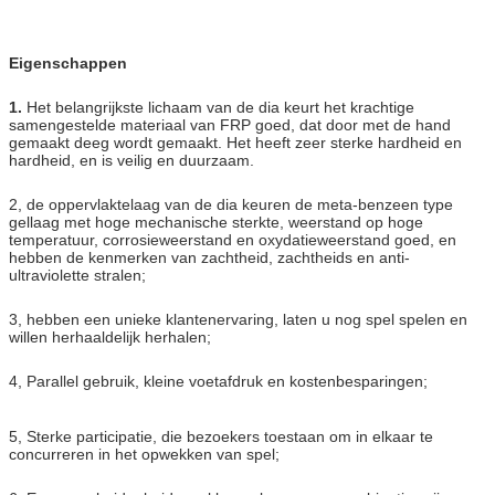
Binnenbreedte
0.61.0m elke steeg, kunnen worden aangepast
Eigenschappen
Kleur
Kan worden aangepast
1.
Het belangrijkste lichaam van de dia keurt het krachtige
samengestelde materiaal van FRP goed, dat door met de hand
gemaakt deeg wordt gemaakt. Het heeft zeer sterke hardheid en
Capaciteit
400 riders/h/lane
hardheid, en is veilig en duurzaam.
2, de oppervlaktelaag van de dia keuren de meta-benzeen type
Voertuig
Mat of lichaam
gellaag met hoge mechanische sterkte, weerstand op hoge
temperatuur, corrosieweerstand en oxydatieweerstand goed, en
hebben de kenmerken van zachtheid, zachtheids en anti-
ultraviolette stralen;
Macht
5.5kW/Slide
3, hebben een unieke klantenervaring, laten u nog spel spelen en
willen herhaaldelijk herhalen;
Toepassing
Waterpark, themapark, pretpark, zwembad enz.
4, Parallel gebruik, kleine voetafdruk en kostenbesparingen;
Certificaat
CE VAN ISO TUV
5, Sterke participatie, die bezoekers toestaan om in elkaar te
concurreren in het opwekken van spel;