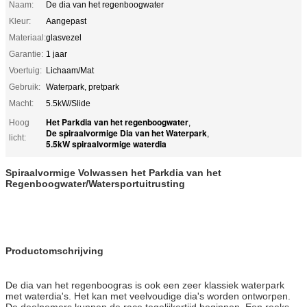
Naam:
De dia van het regenboogwater
Kleur:
Aangepast
Materiaal:
glasvezel
Garantie:
1 jaar
Voertuig:
Lichaam/Mat
Gebruik:
Waterpark, pretpark
Macht:
5.5kW/Slide
Het Parkdia van het regenboogwater
Hoog
,
De spiraalvormige Dia van het Waterpark
,
licht:
5.5kW spiraalvormige waterdia
Spiraalvormige Volwassen het Parkdia van het
Regenboogwater/Watersportuitrusting
Productomschrijving
De dia van het regenboogras is ook een zeer klassiek waterpark
met waterdia's. Het kan met veelvoudige dia's worden ontworpen.
De deelnemers kunnen de race tegelijkertijd beginnen. Een reeks