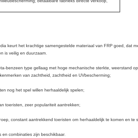
 milieubescherming; betaalbare fabrieks directe verkoop,
erdia keurt het krachtige samengestelde materiaal van FRP goed, dat 
en is veilig en duurzaam.
eta-benzeen type gellaag met hoge mechanische sterkte, weerstand o
 kenmerken van zachtheid, zachtheid en UVbescherming;
en nog het spel willen herhaaldelijk spelen;
an toeristen, zeer populariteit aantrekken;
eroep, constant aantrekkend toeristen om herhaaldelijk te komen en te 
 en combinaties zijn beschikbaar.