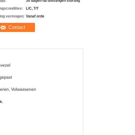
ijd:
30 dagen na ontvangen storting
ingscondities:
L/C, T/T
ing vermogen:
Vanaf orde
Contact
vezel
gepast
deren, Volwassenen
a
,