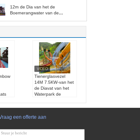
12m de Dia van het de
Boemerangwater van de
Hoogtefamilie
inbow
Tienerglasvezel
14M 7.5KW-van het
de Diavat van het
ats
Waterpark de
ia
Sleevorm
terdia
Naam:
Vat en sleedi
enboog
a's
Vraag een offerte aan
Kleur:
Aangepast
chtwat
Type:
Openluchtwat
erspeelplaats
asvezel
Materiaal:
glasvezel