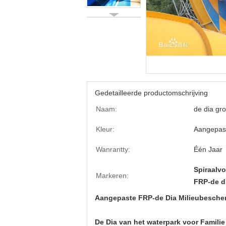
Gedetailleerde productomschrijving
Naam:
de dia gr
Kleur:
Aangepas
Wanrantty:
Één Jaar
Spiraalv
Markeren:
FRP-de d
Aangepaste FRP-de Dia Milieubesche
De Dia van het waterpark voor Famil