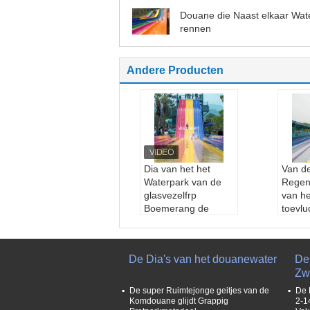
Douane die Naast elkaar Wat
rennen
Andere Producten
Dia van het het
Van d
Waterpark van de
Regen
glasvezelfrp
van he
Boemerang de
toevlu
Binnen voor
Volwa
Kinderenvolwassenen
Water
Naam:
de dia van h
Buffer
De Dia's van het douanewater
De 
et boemerangwater
Naam
Zw
Materiaal:
glasvezel
F van
Kleur:
Aangepast
glasve
De super Ruimtejonge geitjes van de
De 
Grootte:
Aangepast
Kleur
Komdouane glijdt Grappig
2-1