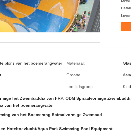
Levert
Betal
Lever
ote plons van het boemerangwater
Materiaal:
Glas
t
Grootte:
Aan
Leeftijdsgroep:
Kin
ormige het Zwembaddia van FRP
,
ODM Spiraalvormige Zwembaddi
ia van het boemerangwater
rming van het Boemerang Spiraalvormige Zwembad
ie en Hoteltoevlucht/Aqua Park Swimming Pool Equipment