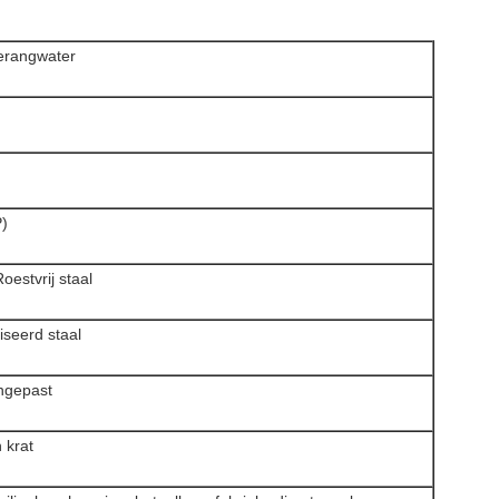
erangwater
P)
oestvrij staal
iseerd staal
ngepast
 krat