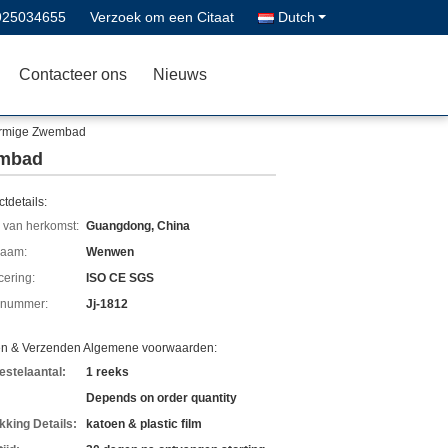
925034655
Verzoek om een Citaat
Dutch
Contacteer ons
Nieuws
ormige Zwembad
embad
tdetails:
 van herkomst:
Guangdong, China
aam:
Wenwen
icering:
ISO CE SGS
lnummer:
Jj-1812
en & Verzenden Algemene voorwaarden:
estelaantal:
1 reeks
Depends on order quantity
kking Details:
katoen & plastic film