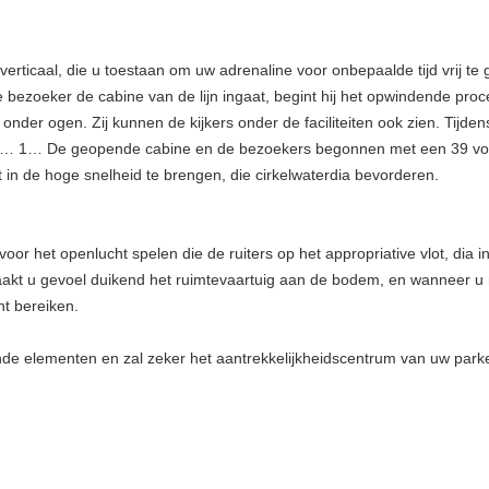
verticaal, die u toestaan om uw adrenaline voor onbepaalde tijd vrij te
e bezoeker de cabine van de lijn ingaat, begint hij het opwindende pr
nder ogen. Zij kunnen de kijkers onder de faciliteiten ook zien. Tijden
 2… 1… De geopende cabine en de bezoekers begonnen met een 39 voet
 in de hoge snelheid te brengen, die cirkelwaterdia bevorderen.
or het openlucht spelen die de ruiters op het appropriative vlot, dia 
aakt u gevoel duikend het ruimtevaartuig aan de bodem, en wanneer u 
nt bereiken.
nde elementen en zal zeker het aantrekkelijkheidscentrum van uw parke