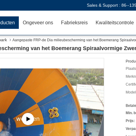
Sales & Support :
86--13
oducten
Ongeveer ons
Fabrieksreis
Kwaliteitscontrole
park
Aangepaste FRP-de Dia milieubescherming van het Boemerang Spiraalv
bescherming van het Boemerang Spiraalvormige Zw
Produc
Plaats
Merkn
Certif
Mode
Betal
Min. b
Prijs:
Verpa