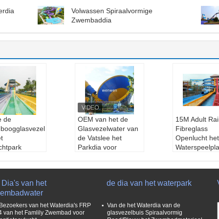
erdia
Volwassen Spiraalvormige
Zwembaddia
e de
OEM van het de
15M Adult Ra
boogglasvezel
Glasvezelwater van
Fibreglass
t
de Vatslee het
Openlucht het
chtpark
Parkdia voor
Waterspeelpla
ssen het
Openluchtvermaak
van de Waterd
dia met
Naam:
Vat en sleedi
Naam:
Het Wa
groef
a's
F van de reg
Dia's van het
de dia van het waterpark
:
Het Waterdia
Kleur:
aangepaste
glasvezel
embadwater
 de regenboog
kleur
Type:
Openlu
zel
Type:
Openluchtwat
erspeelplaats
Bezoekers van het Waterdia's FRP
Van de het Waterdia van de
:
aangepaste
erspeelplaats
Materiaal:
gl
4 van het Famlily Zwembad voor
glasvezelbuis Spiraalvormig