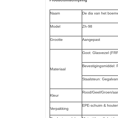
Productomschrijving
Naam
De dia van het boem
Model
Zh-98
Grootte
Aangepast
Goot: Glasvezel (FR
Bevestigingsmiddel: R
Materiaal
Staalsteun: Gegalvan
Rood/Geel/Groen/aa
Kleur
EPE-schuim & houten
Verpakking