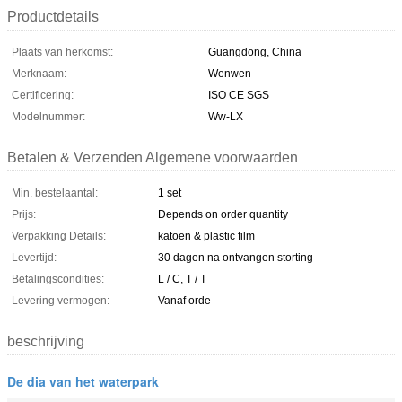
Productdetails
Plaats van herkomst:
Guangdong, China
Merknaam:
Wenwen
Certificering:
ISO CE SGS
Modelnummer:
Ww-LX
Betalen & Verzenden Algemene voorwaarden
Min. bestelaantal:
1 set
Prijs:
Depends on order quantity
Verpakking Details:
katoen & plastic film
Levertijd:
30 dagen na ontvangen storting
Betalingscondities:
L / C, T / T
Levering vermogen:
Vanaf orde
beschrijving
De dia van het waterpark