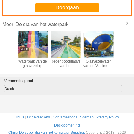
Doorgaan
De dia van het waterpark
Meer
Dia van
Dia van het het
Van de de
OEM van het de
Douane di
 de
Waterpark van de
Regenboogglasvezel
Glasvezelwater
elkaar Wa
ngwater
glasvezelfrp
van het
van de Vatslee het
renn
 de
Boemerang de
toevluchtpark
Parkdia voor
familie
Binnen voor
Volwassen het
Openluchtvermaak
Kinderenvolwassenen
Waterdia met
Veranderingstaal
Buffergroef
Dutch
Thuis
|
Ongeveer ons
|
Contacteer ons
|
Sitemap
|
Privacy Policy
Desktopmening
China De super dia van het komwater Supplier.
Copyright © 2018 - 2026