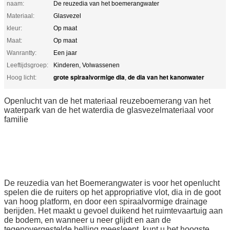
naam:
De reuzedia van het boemerangwater
Materiaal:
Glasvezel
kleur:
Op maat
Maat:
Op maat
Wanrantty:
Een jaar
Leeftijdsgroep:
Kinderen, Volwassenen
grote spiraalvormige dia
de dia van het kanonwater
Hoog licht:
,
Openlucht van de het materiaal reuzeboemerang van het
waterpark van de het waterdia de glasvezelmateriaal voor
familie
De reuzedia van het Boemerangwater is voor het openlucht
spelen die de ruiters op het appropriative vlot, dia in de goot
van hoog platform, en door een spiraalvormige drainage
berijden. Het maakt u gevoel duikend het ruimtevaartuig aan
de bodem, en wanneer u neer glijdt en aan de
tegenovergestelde helling meesleept, kunt u het hoogste