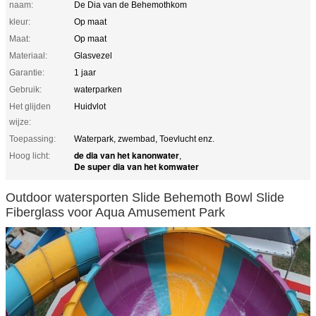
naam:
De Dia van de Behemothkom
kleur:
Op maat
Maat:
Op maat
Materiaal:
Glasvezel
Garantie:
1 jaar
Gebruik:
waterparken
Het glijden
Huidvlot
wijze:
Toepassing:
Waterpark, zwembad, Toevlucht enz.
de dia van het kanonwater
Hoog licht:
,
De super dia van het komwater
Outdoor watersporten Slide Behemoth Bowl Slide
Fiberglass voor Aqua Amusement Park