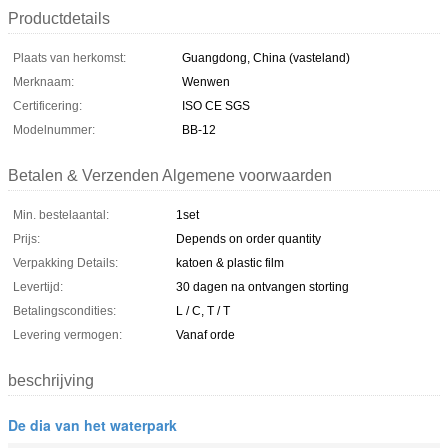
Productdetails
Plaats van herkomst:
Guangdong, China (vasteland)
Merknaam:
Wenwen
Certificering:
ISO CE SGS
Modelnummer:
BB-12
Betalen & Verzenden Algemene voorwaarden
Min. bestelaantal:
1set
Prijs:
Depends on order quantity
Verpakking Details:
katoen & plastic film
Levertijd:
30 dagen na ontvangen storting
Betalingscondities:
L / C, T / T
Levering vermogen:
Vanaf orde
beschrijving
De dia van het waterpark