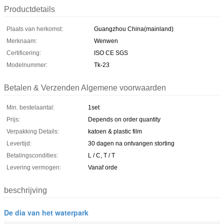
Productdetails
Plaats van herkomst:
Guangzhou China(mainland)
Merknaam:
Wenwen
Certificering:
ISO CE SGS
Modelnummer:
Tk-23
Betalen & Verzenden Algemene voorwaarden
Min. bestelaantal:
1set
Prijs:
Depends on order quantity
Verpakking Details:
katoen & plastic film
Levertijd:
30 dagen na ontvangen storting
Betalingscondities:
L / C, T / T
Levering vermogen:
Vanaf orde
beschrijving
De dia van het waterpark