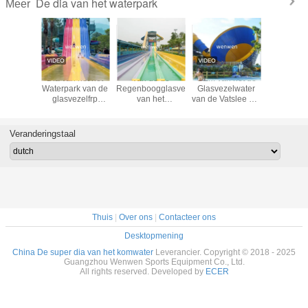
De dia van het waterpark
Meer
Dia van
Dia van het het
Van de de
OEM van het de
Douane di
 de
Waterpark van de
Regenboogglasvezel
Glasvezelwater
elkaar Wa
ngwater
glasvezelfrp
van het
van de Vatslee het
renn
 de
Boemerang de
toevluchtpark
Parkdia voor
familie
Binnen voor
Volwassen het
Openluchtvermaak
Kinderenvolwassenen
Waterdia met
Veranderingstaal
Buffergroef
Thuis
|
Over ons
|
Contacteer ons
Desktopmening
China De super dia van het komwater
Leverancier. Copyright © 2018 - 2025
Guangzhou Wenwen Sports Equipment Co., Ltd.
All rights reserved. Developed by
ECER