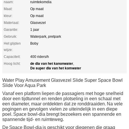
naam:
ruimtekomdia
Maat:
Op maat
kleur:
Op maat
Materiaal:
Glasvezel
Garantie:
1 jaar
Gebruik:
Waterpark, pretpark
Het glijden
Boby
wijze:
Capaciteit:
400 riders/h
de dia van het kanonwater
Hoog licht:
,
De super dia van het komwater
Water Play Amusement Glasvezel Slide Super Space Bowl
Slide Voor Aqua Park
Vanaf een platform liepen de passagiers met hoge snelheid
door een tijdtunnel en renden plotseling in een schaal met
een diameter, maar ontdekten dat ze ronddraaiden.
Na vele
pogingen en gevolgen vielen ze uiteindelijk in een diepe
poel.
Space bowl-dia brengt bezoekers een spannende en
spannende tijd- en ruimteweg.
De
Space Bowl-dia
is geschikt voor diegenen die graag