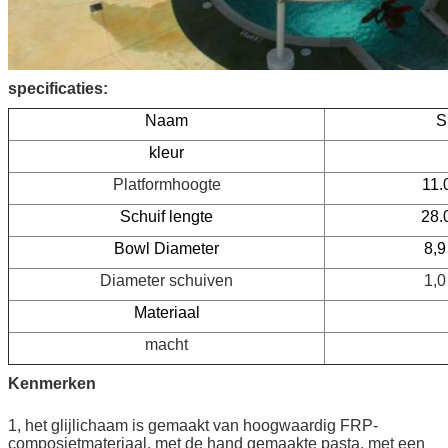
specificaties:
Naam
S
kleur
Platformhoogte
11.
Schuif lengte
28.
Bowl Diameter
8,9
Diameter schuiven
1,0
Materiaal
macht
Kenmerken
1, het glijlichaam is gemaakt van hoogwaardig FRP-
composietmateriaal, met de hand gemaakte pasta, met een