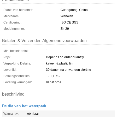
Plaats van herkomst:
Guangdong, China
Merknaam:
Wenwen
Certificering:
ISO CE SGS
Modelnummer:
Zh-29
Betalen & Verzenden Algemene voorwaarden
Min. bestelaantal:
1
Prijs:
Depends on order quantity
Verpakking Details:
katoen & plastic film
Levertijd:
30 dagen na ontvangen storting
Betalingscondities:
T / T, L / C
Levering vermogen:
Vanaf orde
beschrijving
De dia van het waterpark
Wanrantty:
één jaar