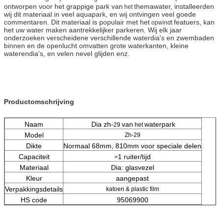
ontworpen voor het grappige park van
themawater, installeerden
het
wij dit materiaal in veel aquapark, en wij ontvingen veel goede
commentaren. Dit materiaal is populair met het
featuers, kan
opwindt
het uw water maken aantrekkelijker parkeren. Wij elk jaar
onderzoeken verscheidene verschillende waterdia's en zwembaden
binnen en de openlucht omvatten grote waterkanten, kleine
waterendia's, en velen nevel glijden enz.
Productomschrijving
Naam
Dia zh-
van
water
park
29
het
Model
Zh-29
Dikte
Normaal 68mm, 810mm voor speciale delen
Capaciteit
1 ruiter/tijd
>
Materiaal
Dia: glasvezel
Kleur
aangepast
Verpakkingsdetails
katoen & plastic film
HS code
95069900