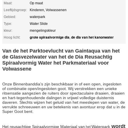
Maat:
Op maat
Leeftijdsgroep:
Kinderen, Volwassenen
Gebied:
waterpark
Type:
Water Slide
kleur:
mengelingskleur
grote spiraalvormige dia
de dia van het kanonwater
Hoog licht:
,
Van de het Parktoevlucht van Gaintaqua van het
de Glasvezelwater van het de Dia Reusachtig
Spiraalvormig Water het Parkmateriaal voor
Volwassene
Onze Binnenbanddia's zijn beschikbaar in of een open, ingesloten
of combinatie open/ingesloten goot. Wij verstrekken een unieke
ritsensatie aangezien de ruiters door spectaculaire draaien, draaien
en hart-tegenhoudende dalingen in vrijwel volledige duisternis
daveren. Slechts wijzen het geluid van het meeslepen van water, de
verrukte schreeuwen en uw betekenis van avontuur erop dat u in de
Super Goot bent.
wordt
Het reusachtige Spiraalvormige Materiaal van
Waterpark
het