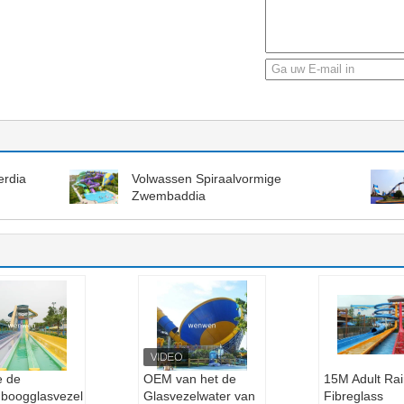
erdia
Volwassen Spiraalvormige
Zwembaddia
e de
OEM van het de
15M Adult Ra
boogglasvezel
Glasvezelwater van
Fibreglass