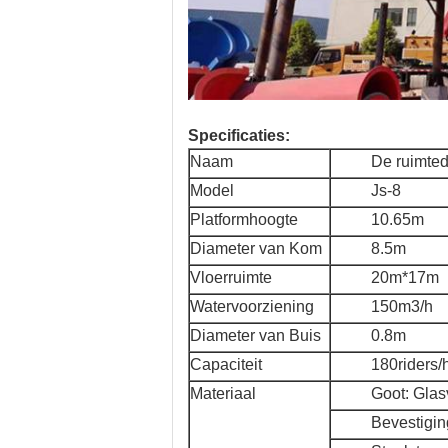
Specificaties:
Naam
De ruimted
Model
Js-8
Platformhoogte
10.65m
Diameter van Kom
8.5m
Vloerruimte
20m*17m
Watervoorziening
150m3/h
Diameter van Buis
0.8m
Capaciteit
180riders/
Materiaal
Goot: Glas
Bevestigin