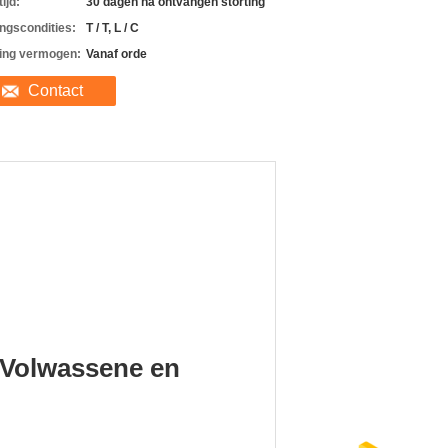
ijd:
30 dagen na ontvangen storting
ingscondities:
T / T, L / C
ing vermogen:
Vanaf orde
Contact
 Volwassene en