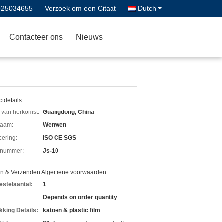
925034655
Verzoek om een Citaat
Dutch
Contacteer ons
Nieuws
tdetails:
 van herkomst:
Guangdong, China
aam:
Wenwen
icering:
ISO CE SGS
lnummer:
Js-10
en & Verzenden Algemene voorwaarden:
estelaantal:
1
Depends on order quantity
kking Details:
katoen & plastic film