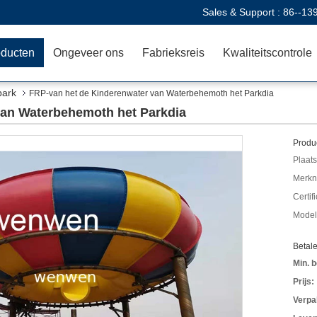
Sales & Support :
86--13
oducten
Ongeveer ons
Fabrieksreis
Kwaliteitscontrole
park
FRP-van het de Kinderenwater van Waterbehemoth het Parkdia
van Waterbehemoth het Parkdia
Produc
Plaats
Merkn
Certif
Mode
Betal
Min. b
Prijs:
Verpa