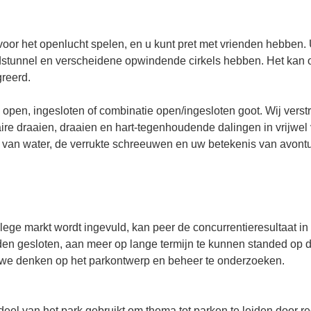
oor het openlucht spelen, en u kunt pret met vrienden hebben. 
dstunnel en verscheidene opwindende cirkels hebben. Het kan o
reerd.
n open, ingesloten of combinatie open/ingesloten goot. Wij verst
ire draaien, draaien en hart-tegenhoudende dalingen in vrijwel 
 van water, de verrukte schreeuwen en uw betekenis van avontuu
lege markt wordt ingevuld, kan peer de concurrentieresultaat in
en gesloten, aan meer op lange termijn te kunnen standed op de
uwe denken op het parkontwerp en beheer te onderzoeken.
deel van het park gebruikt om thema tot parken te leiden door r