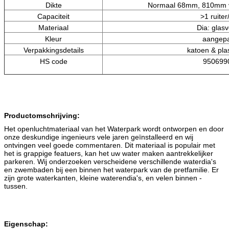
Dikte
Normaal 68mm, 810mm vo
Capaciteit
>1 ruiter/
Materiaal
Dia: glasv
Kleur
aangepa
Verpakkingsdetails
katoen & plas
HS code
950699
Productomschrijving:
Het openluchtmateriaal van het Waterpark wordt ontworpen en door
onze deskundige ingenieurs vele jaren geïnstalleerd en wij
ontvingen veel goede commentaren. Dit materiaal is populair met
het is grappige featuers, kan het uw water maken aantrekkelijker
parkeren. Wij onderzoeken verscheidene verschillende waterdia's
en zwembaden bij een binnen het waterpark van de pretfamilie. Er
zijn grote waterkanten, kleine waterendia's, en velen binnen -
tussen.
Eigenschap: