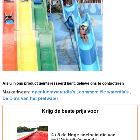
Als u in ons product geinteresseerd bent, gelieve ons te contacteren
openluchtwaterdia's
commerciële waterdia's
Markeringen:
,
,
De Dia's van het pretwater
Krijg de beste prijs voor
4 / 5 de Hoge snelheid die van
het Waterdia's van de