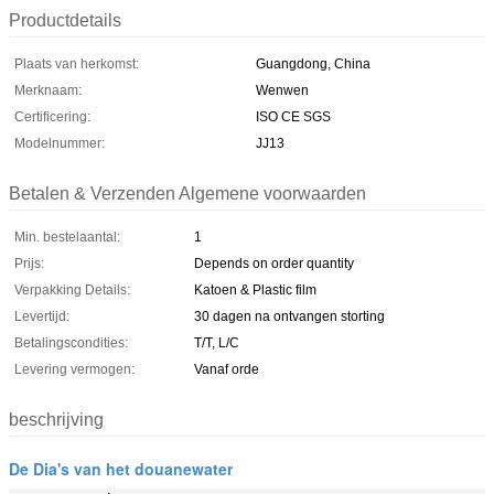
Productdetails
Plaats van herkomst:
Guangdong, China
Merknaam:
Wenwen
Certificering:
ISO CE SGS
Modelnummer:
JJ13
Betalen & Verzenden Algemene voorwaarden
Min. bestelaantal:
1
Prijs:
Depends on order quantity
Verpakking Details:
Katoen & Plastic film
Levertijd:
30 dagen na ontvangen storting
Betalingscondities:
T/T, L/C
Levering vermogen:
Vanaf orde
beschrijving
De Dia's van het douanewater