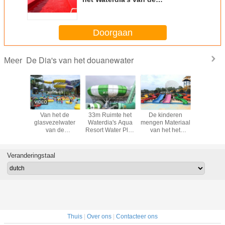
steegdouane voor Reuzeaqua
park rennen
Doorgaan
De Dia's van het douanewater
Meer
merciële
Van het de
33m Ruimte het
De kinderen
Het opwi
van de
glasvezelwater
Waterdia's Aqua
mengen Materiaal
Reuzeboe
eldouane
van de
Resort Water Play
van het het
glijdt 1
olwassen
hoteltoevlucht
Equipment van de
Waterpark van
Hoog
erende
commerciële de
Komdouane
Waterslides van
ge
dia's Volwassen
de
Veranderingstaal
idsdia
Bevorderende
Kleurenglasvezel
Hoge snelheid
het Commerciële
Thuis
|
Over ons
|
Contacteer ons