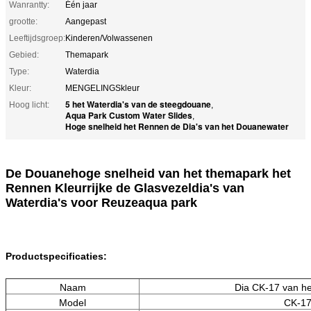
Wanrantty:
Één jaar
grootte:
Aangepast
Leeftijdsgroep:
Kinderen/Volwassenen
Gebied:
Themapark
Type:
Waterdia
Kleur:
MENGELINGSkleur
5 het Waterdia's van de steegdouane
Hoog licht:
,
Aqua Park Custom Water Slides
,
Hoge snelheid het Rennen de Dia's van het Douanewater
De Douanehoge snelheid van het themapark het
Rennen Kleurrijke de Glasvezeldia's van
Waterdia's voor Reuzeaqua park
Productspecificaties:
Naam
Dia CK-17 van he
Model
CK-1