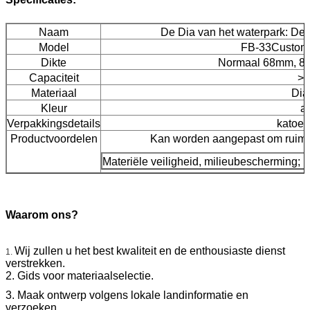
Naam
De Dia van het waterpark:
De 
Model
FB-33Custom
Dikte
Normaal 68mm, 81
Capaciteit
>1 
Materiaal
Dia
Kleur
a
Verpakkingsdetails
katoen 
Productvoordelen
Kan worden aangepast om ruimte
Materiële veiligheid, milieubescherming; b
Waarom ons?
Wij zullen u het best kwaliteit en de enthousiaste dienst
1.
verstrekken.
2. Gids voor materiaalselectie.
3. Maak ontwerp volgens lokale landinformatie en
verzoeken.