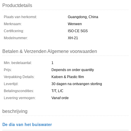
Productdetails
Plaats van herkomst:
Guangdong, China
Merknaam:
Wenwen
Certificering:
ISO CE SGS
Modelnummer:
XH-21
Betalen & Verzenden Algemene voorwaarden
Min. bestelaantal:
1
Prijs:
Depends on order quantity
Verpakking Details:
Katoen & Plastic film
Levertijd:
30 dagen na ontvangen storting
Betalingscondities:
T/T, L/C
Levering vermogen:
Vanaf orde
beschrijving
De dia van het buiswater