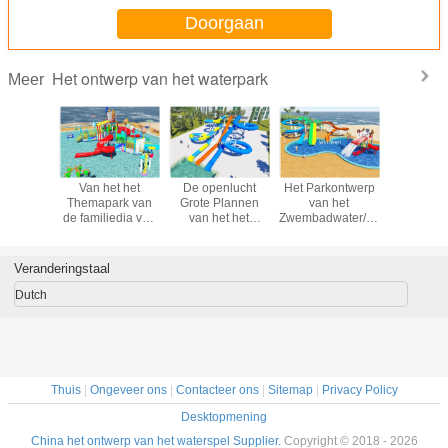
het de Poolwater
Doorgaan
Het ontwerp van het waterpark
Meer
et het
Van het het
De openlucht
Het Parkontwerp
Het comm
werp van
Themapark van
Grote Plannen
van het
van het
an het
de familiedia van
van het het
Zwembadwater/Constrction,
Parkontw
project
de het
Ontwerp
het Ontwerp van
het J
l van het
Ontwerpspiraal/rechtstreeks
Zwembad van het
de het Waterdia
geitjewate
park het
Pret Interactieve
Waterpark voor
van de
de Glasve
Veranderingstaal
ctieve
Waterritten
Alle Leeftijden
Vakantietoevlucht
Materiaal 
het Spel
Dutch
Thuis
|
Ongeveer ons
|
Contacteer ons
|
Sitemap
|
Privacy Policy
Desktopmening
China het ontwerp van het waterspel Supplier.
Copyright © 2018 - 2026