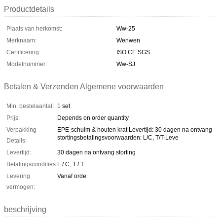
Productdetails
Plaats van herkomst:
Ww-25
Merknaam:
Wenwen
Certificering:
ISO CE SGS
Modelnummer:
Ww-SJ
Betalen & Verzenden Algemene voorwaarden
Min. bestelaantal:
1 set
Prijs:
Depends on order quantity
Verpakking
EPE-schuim & houten krat Levertijd: 30 dagen na ontvang
stortingsbetalingsvoorwaarden: L/C, T/T-Leve
Details:
Levertijd:
30 dagen na ontvang storting
Betalingscondities:
L / C, T / T
Levering
Vanaf orde
vermogen:
beschrijving