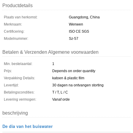
Productdetails
Plaats van herkomst:
Guangdong, China
Merknaam:
Wenwen
Certificering:
ISO CE SGS
Modelnummer:
Sz-57
Betalen & Verzenden Algemene voorwaarden
Min. bestelaantal:
1
Prijs:
Depends on order quantity
Verpakking Details:
katoen & plastic film
Levertijd:
30 dagen na ontvangen storting
Betalingscondities:
T / T, L / C
Levering vermogen:
Vanaf orde
beschrijving
De dia van het buiswater