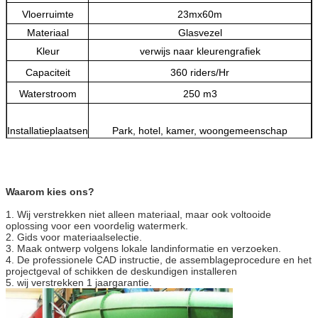
Vloerruimte
23mx60m
Materiaal
Glasvezel
Kleur
verwijs naar kleurengrafiek
Capaciteit
360 riders/Hr
Waterstroom
250 m3
Installatieplaatsen
Park, hotel, kamer, woongemeenschap
Spelers
Voor volwassene, 1 persoon één keer
Waarom kies ons?
Eigenschap
Het opwekken, het opwinden
1. Wij verstrekken niet alleen materiaal, maar ook voltooide
oplossing voor een voordelig watermerk.
2. Gids voor materiaalselectie.
EPE-schuim met houten krat buitenvoering die
Pakket
3. Maak ontwerp volgens lokale landinformatie en verzoeken.
wordt ingepakt
4. De professionele CAD instructie, de assemblageprocedure en het
projectgeval of schikken de deskundigen installeren
5. wij verstrekken 1 jaargarantie.