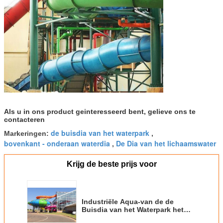
Als u in ons product geinteresseerd bent, gelieve ons te
contacteren
de buisdia van het waterpark
Markeringen:
,
bovenkant - onderaan waterdia
De Dia van het lichaamswater
,
Krijg de beste prijs voor
Industriële Aqua-van de de
Buisdia van het Waterpark het
Fiberglascapaciteit 360