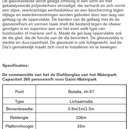
De glasvezeldoek wordt gelegd omhoog in een vorm en met
gekatalyseerde polyesterhars verzadigd, die verhardt en zich vormt
een stijve, veerkrachtige eenheidskleur en een bescherming tegen
slijtage en waterbinnendringen worden geboden door een laag van
gellaag op de oppervlakte. De banden van de gellaag met de de
glasvezelhars en vormen taaie shell die bestand tegen de ofwear
gevolgen is en superieur aan om het even welk type van
huishouden of mariene verf is. Maakt de gel-laag oppervlakte ook
de dia glad, die de functie van de dia bevordert. De glasvezeldia is
sterkte en duurzaamheid. De glasvezel is ook lichtgewicht, wat de
Dia's gemakkelijk maakt zich rond te installeren en te bewegen.
Specificaties:
De commerciële van het de Diafiberglas van het Waterpark
Capaciteit 360 personen/h voor Gaint-Waterpark
Punt
Buisdia, zh-57
Type
Lichaamsdia
Binnenbreedte
0.8m/1m/1.5m
Reklengte
106m
Platformhoogte
16m