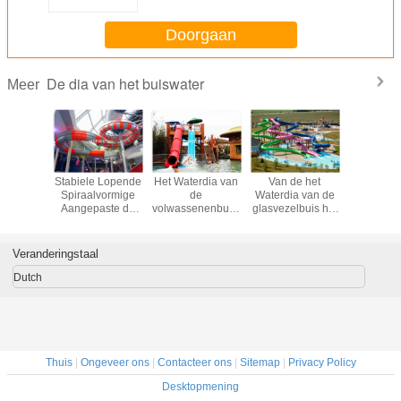
Personen/H van Gaint
Doorgaan
De dia van het buiswater
Meer
sen het
Stabiele Lopende
Het Waterdia van
Van de het
Het ve
a van de
Spiraalvormige
de
Waterdia van de
neemt de 
lucht/het
Aangepaste de
volwassenenbuis,
glasvezelbuis het
het
t van de
Kleuren
Openluchtbarreled-
Openluchtvermaak
Zwembad
ltornado
Gemakkelijke
de Pooldia van
Waterpark voor
zijn toe
Verrichting van
Sleeinground
Volwassene
Veranderingstaal
het Buiswater Dia
Dutch
Thuis
|
Ongeveer ons
|
Contacteer ons
|
Sitemap
|
Privacy Policy
Desktopmening