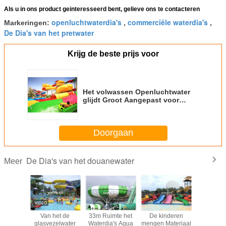
Als u in ons product geinteresseerd bent, gelieve ons te contacteren
openluchtwaterdia's
commerciële waterdia's
Markeringen:
,
,
De Dia's van het pretwater
Krijg de beste prijs voor
Het volwassen Openluchtwater
glijdt Groot Aangepast voor
Vakantietoevlucht/Aqua-Park
Doorgaan
De Dia's van het douanewater
Meer
merciële
Van het de
33m Ruimte het
De kinderen
Het opwi
van de
glasvezelwater
Waterdia's Aqua
mengen Materiaal
Reuzeboe