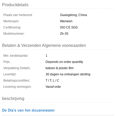
Productdetails
Plaats van herkomst:
Guangdong, China
Merknaam:
Wenwen
Certificering:
ISO CE SGS
Modelnummer:
Zh-35
Betalen & Verzenden Algemene voorwaarden
Min. bestelaantal:
1
Prijs:
Depends on order quantity
Verpakking Details:
katoen & plastic film
Levertijd:
30 dagen na ontvangen storting
Betalingscondities:
T / T, L / C
Levering vermogen:
Vanaf orde
beschrijving
De Dia's van het douanewater