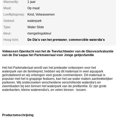
Wanrantty:
1 jaar
Maat:
Op maat
Leeftijdsgroep:
Kind, Volwassenen
Gebied:
waterpark
Type:
Water Slide
kleur:
mengelingskleur
De Dia's van het pretwater
commerciële waterdia's
Hoog licht:
,
Volwassen Openlucht van het de Toevluchtwater van de Glasvezelvakantie
van de Dia'saqua het Parkmateriaal voor Jonge geitjesfamilie
Het het Parkmateriaal wordt van het pretwater ontworpen voor het
waterpark van de familiepret, hebben wij dit materiaal in veel aquapark
geïnstalleerd en wij ontvingen veel goede commentaren. Dit materiaal is
populair met het is grappige featuers, kan het uw water maken aantrekkelijker
parkeren. Wij onderzoeken verscheidene verschillende waterdia's en
zwembaden bij een binnen het waterpark van de pretfamilie. Er zijn grote
waterkanten, kleine waterendia's, en velen binnen - tussen.
Productomschrijving