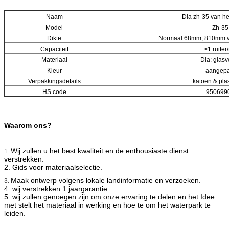
Naam
Dia zh-35 van he
Model
Zh-35
Dikte
Normaal 68mm, 810mm vo
Capaciteit
>
1 ruiter/
Materiaal
Dia: glasv
Kleur
aangepa
Verpakkingsdetails
katoen & plas
HS code
950699
Waarom ons?
Wij zullen u het best kwaliteit en
de enthousiaste dienst
1.
verstrekken.
2. Gids voor materiaalselectie.
Maak ontwerp volgens lokale landinformatie en verzoeken.
3.
4. wij verstrekken 1 jaargarantie.
5. wij zullen genoegen zijn om onze ervaring te delen en het Idee
met stelt het materiaal in werking en hoe te om het waterpark te
leiden.