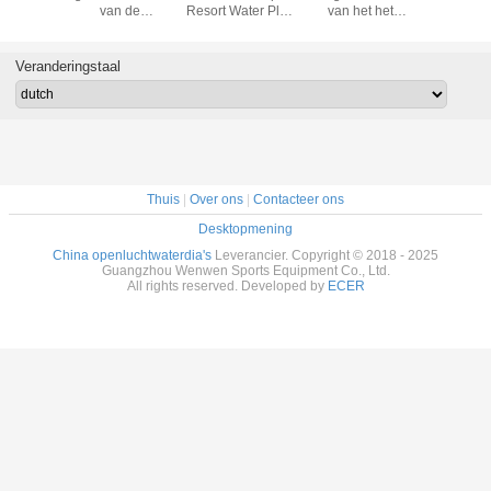
eldouane
van de
Resort Water Play
van het het
glijdt 1
olwassen
hoteltoevlucht
Equipment van de
Waterpark van
Hoog
erende
commerciële de
Komdouane
Waterslides van
ge
dia's Volwassen
de
Veranderingstaal
idsdia
Bevorderende
Kleurenglasvezel
Hoge snelheid
het Commerciële
Thuis
|
Over ons
|
Contacteer ons
Desktopmening
China openluchtwaterdia's
Leverancier. Copyright © 2018 - 2025
Guangzhou Wenwen Sports Equipment Co., Ltd.
All rights reserved. Developed by
ECER