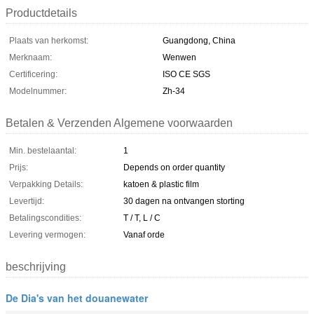
Productdetails
Plaats van herkomst:
Guangdong, China
Merknaam:
Wenwen
Certificering:
ISO CE SGS
Modelnummer:
Zh-34
Betalen & Verzenden Algemene voorwaarden
Min. bestelaantal:
1
Prijs:
Depends on order quantity
Verpakking Details:
katoen & plastic film
Levertijd:
30 dagen na ontvangen storting
Betalingscondities:
T / T, L / C
Levering vermogen:
Vanaf orde
beschrijving
De Dia's van het douanewater