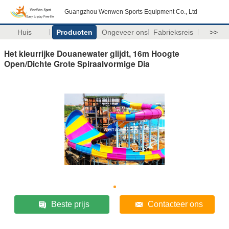
Guangzhou Wenwen Sports Equipment Co., Ltd
Huis
Producten
Ongeveer ons
Fabrieksreis
>>
Het kleurrijke Douanewater glijdt, 16m Hoogte
Open/Dichte Grote Spiraalvormige Dia
Beste prijs
Contacteer ons