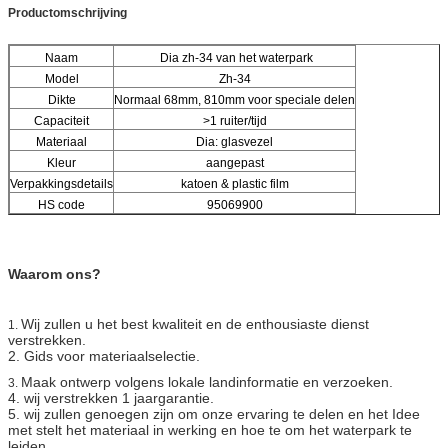
Productomschrijving
Naam
Dia zh-34 van het waterpark
Model
Zh-34
Dikte
Normaal 68mm, 810mm voor speciale delen
Capaciteit
>1 ruiter/tijd
Materiaal
Dia: glasvezel
Kleur
aangepast
Verpakkingsdetails
katoen & plastic film
HS code
95069900
Waarom ons?
Wij zullen u het best kwaliteit en
de enthousiaste dienst
1.
verstrekken.
2. Gids voor materiaalselectie.
Maak ontwerp volgens lokale landinformatie en verzoeken.
3.
4. wij verstrekken 1 jaargarantie.
5. wij zullen genoegen zijn om onze ervaring te delen en het Idee
met stelt het materiaal in werking en hoe te om het waterpark te
leiden.