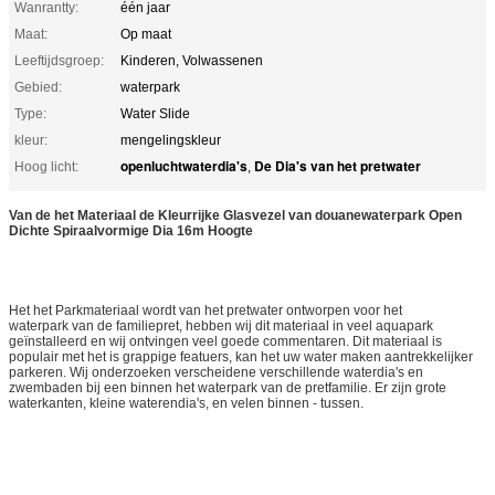
Wanrantty:
één jaar
Maat:
Op maat
Leeftijdsgroep:
Kinderen, Volwassenen
Gebied:
waterpark
Type:
Water Slide
kleur:
mengelingskleur
openluchtwaterdia's
De Dia's van het pretwater
Hoog licht:
,
Van de het Materiaal de Kleurrijke Glasvezel van douanewaterpark Open
Dichte Spiraalvormige Dia 16m Hoogte
Het het Parkmateriaal wordt van het pretwater ontworpen voor het
waterpark van de familiepret, hebben wij dit materiaal in veel aquapark
geïnstalleerd en wij ontvingen veel goede commentaren. Dit materiaal is
populair met het is grappige featuers, kan het uw water maken aantrekkelijker
parkeren. Wij onderzoeken verscheidene verschillende waterdia's en
zwembaden bij een binnen het waterpark van de pretfamilie. Er zijn grote
waterkanten, kleine waterendia's, en velen binnen - tussen.