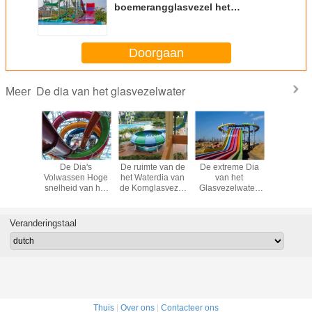
boemerangglasvezel het
Parkmateriaal FRP van Aqua
Reuze 12m Hoogte
Doorgaan
De dia van het glasvezelwater
Meer
rdia van
De Dia's
De ruimte van de
De extreme Dia
De Dia van
svezel
Volwassen Hoge
het Waterdia van
van het
Glasveze
m/Openlucht
snelheid van het
de Komglasvezel
Glasvezelwater,
van h
dia voor
buis Opwindende
Hoogte van het
de Dia van het de
themapar
evlucht
Water met 1
Materiaal
Regenboogwater
Gesloten
Jaargarantie
Blauwe/Groene
van
Spiraalv
Veranderingstaal
13m Platform
Zwembadenwhizzard
FRP v
Volwasse
Thuis
|
Over ons
|
Contacteer ons