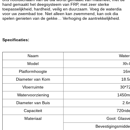
hand gemaakt het deegsysteem van FRP, met zeer sterke
toepasselijkheid, hardheid, veilig en duurzaam. Voeg de waterdia
voor uw zwembad toe. Niet alleen kan zwemmend, kan ook dia
spelen genieten van de gekke… Verhoging de aantrekkelijkheid.
Specificaties:
Naam
Water
Model
Xh-
Platformhoogte
16
Diameter van Kom
18.
Vloerruimte
30*7
Watervoorziening
1450m
Diameter van Buis
2.6
Capaciteit
720ride
Materiaal
Goot: Glasv
Bevestigingsmiddel: