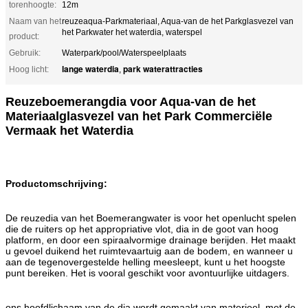
torenhoogte:
12m
Naam van het
reuzeaqua-Parkmateriaal, Aqua-van de het Parkglasvezel van
het Parkwater het waterdia, waterspel
product:
Gebruik:
Waterpark/pool/Waterspeelplaats
lange waterdia
park waterattracties
Hoog licht:
,
Reuzeboemerangdia voor Aqua-van de het
Materiaalglasvezel van het Park Commerciële
Vermaak het Waterdia
Productomschrijving:
De reuzedia van het Boemerangwater is voor het openlucht spelen
die de ruiters op het appropriative vlot, dia in de goot van hoog
platform, en door een spiraalvormige drainage berijden. Het maakt
u gevoel duikend het ruimtevaartuig aan de bodem, en wanneer u
aan de tegenovergestelde helling meesleept, kunt u het hoogste
punt bereiken. Het is vooral geschikt voor avontuurlijke uitdagers.
ons hoofdlichaam van de dia wordt gemaakt van materieel, met de