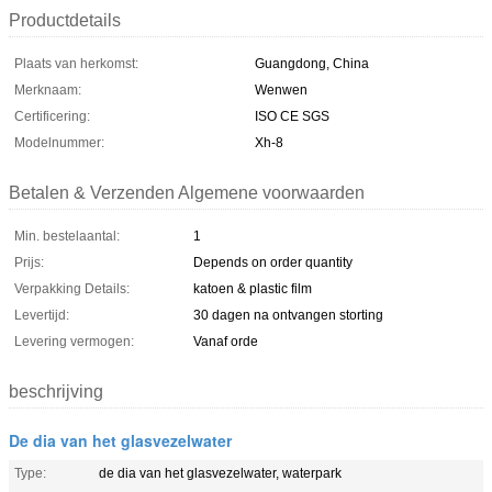
Productdetails
Plaats van herkomst:
Guangdong, China
Merknaam:
Wenwen
Certificering:
ISO CE SGS
Modelnummer:
Xh-8
Betalen & Verzenden Algemene voorwaarden
Min. bestelaantal:
1
Prijs:
Depends on order quantity
Verpakking Details:
katoen & plastic film
Levertijd:
30 dagen na ontvangen storting
Levering vermogen:
Vanaf orde
beschrijving
De dia van het glasvezelwater
Type:
de dia van het glasvezelwater, waterpark