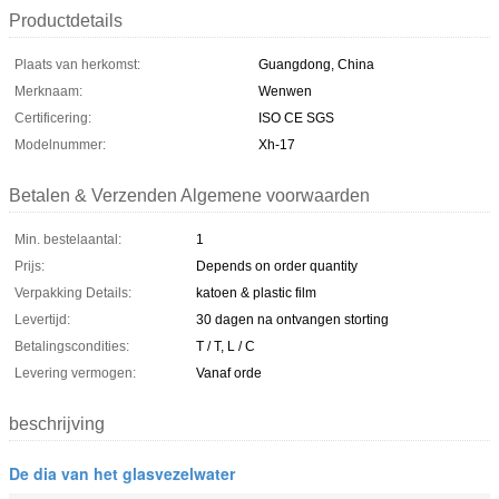
Productdetails
Plaats van herkomst:
Guangdong, China
Merknaam:
Wenwen
Certificering:
ISO CE SGS
Modelnummer:
Xh-17
Betalen & Verzenden Algemene voorwaarden
Min. bestelaantal:
1
Prijs:
Depends on order quantity
Verpakking Details:
katoen & plastic film
Levertijd:
30 dagen na ontvangen storting
Betalingscondities:
T / T, L / C
Levering vermogen:
Vanaf orde
beschrijving
De dia van het glasvezelwater