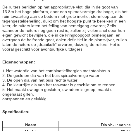
De ruiters berijden op het appropriative vlot, dia in de goot van
13.8m het hoge platform, door een spiraalvormige drainage, als het
ruimtevaartuig aan de bodem met grote inertie, stormloop aan de
tegengesteldehelling, duikt om het hoogste punt te bereiken in een
keer, de ruiters laten het felling van hemelgang ervaren; Zelfs
wanneer de ruiters nog geen rust is, zullen zij vielen snel door hun
eigen gewicht bevrijden, die in de kringloopgoot binnengaan, en
overgaan de halfronde goot, dalen definitief in de plonsvijver, zullen
laten de ruiters de „draaikolk“ ervaren, duizelig de ruiters. Het is
vooral geschikt voor avontuurlijke uitdagers.
Eigenschappen:
Het waterdia van het combinatiefiberglas met staalsteun
1.
2. De gesloten dia van het buis spiraalvormige water
3. De open dia van het buis rechte water
4. De kleurrijke dia van het raswater is geschikt om te rennen.
5. Het maakt uw ogen gesloten; uw adem is greep, maakt u
ongehaast gillen,
ontspannen en gelukkig
Specificaties:
Naam
Dia xh-
van
17
he