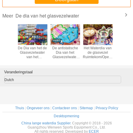
De dia van het glasvezelwater
Meer
De Dia van het de
De antistatische
Het Waterdia van
De Dia van
Glasvezelwater
Dia van het
de glasvezel
Glasveze
van het
Glasvezelwater
Ruimtekom/Openlucht
van h
themapark paste
voor Pretpark
Zwembaddia voor
themapar
Gesloten Buis
Hoteltoevlucht
Gesloten
Spiraalvormige
Spiraalv
Veranderingstaal
FRP voor
FRP v
Volwassene aan
Volwasse
Dutch
Thuis
|
Ongeveer ons
|
Contacteer ons
|
Sitemap
|
Privacy Policy
Desktopmening
China lange waterdia Supplier.
Copyright © 2018 - 2026
Guangzhou Wenwen Sports Equipment Co., Ltd.
All rights reserved. Developed by
ECER