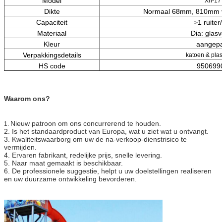
Model
Xh-17
Dikte
Normaal 68mm, 810mm vo
Capaciteit
1 ruiter/
>
Materiaal
Dia: glasv
Kleur
aangepa
Verpakkingsdetails
katoen & plast
HS code
950699
Waarom ons?
Nieuw patroon om ons concurrerend te houden.
1.
2.
Is het standaardproduct van Europa, wat u ziet wat u ontvangt.
3.
Kwaliteitswaarborg om uw de na-verkoop-dienstrisico te
vermijden.
4.
Ervaren fabrikant, redelijke prijs, snelle levering.
5.
Naar maat gemaakt is beschikbaar.
6.
De professionele suggestie, helpt u uw doelstellingen realiseren
en uw duurzame ontwikkeling bevorderen.