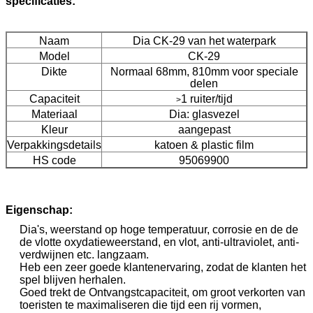
specificaties:
Naam
Dia CK-29 van het waterpark
Model
CK-29
Dikte
Normaal 68mm, 810mm voor speciale
delen
Capaciteit
1 ruiter/tijd
>
Materiaal
Dia: glasvezel
Kleur
aangepast
Verpakkingsdetails
katoen & plastic film
HS code
95069900
Eigenschap:
Dia's, weerstand op hoge temperatuur, corrosie en de de
de vlotte oxydatieweerstand, en vlot, anti-ultraviolet, anti-
verdwijnen etc. langzaam.
Heb een zeer goede klantenervaring, zodat de klanten het
spel blijven herhalen.
Goed trekt de Ontvangstcapaciteit, om groot verkorten van
toeristen te maximaliseren die tijd een rij vormen,