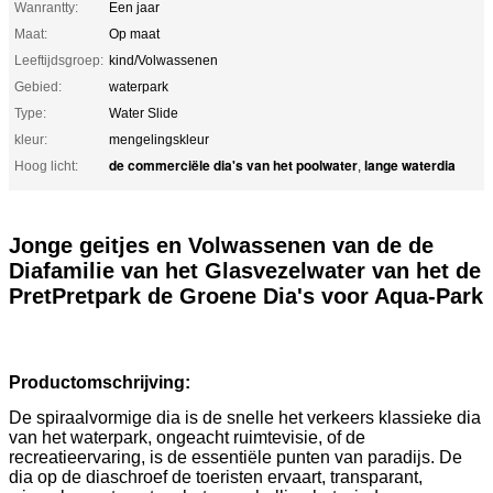
Wanrantty:
Een jaar
Maat:
Op maat
Leeftijdsgroep:
kind/Volwassenen
Gebied:
waterpark
Type:
Water Slide
kleur:
mengelingskleur
de commerciële dia's van het poolwater
lange waterdia
Hoog licht:
,
Jonge geitjes en Volwassenen van de de
Diafamilie van het Glasvezelwater van het de
PretPretpark de Groene Dia's voor Aqua-Park
Productomschrijving:
De spiraalvormige dia is de snelle het verkeers klassieke dia
van het waterpark, ongeacht ruimtevisie, of de
recreatieervaring, is de essentiële punten van paradijs. De
dia op de diaschroef de toeristen ervaart, transparant,