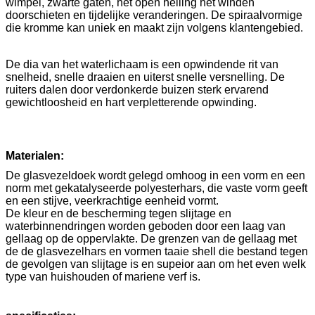
wimpel, zwarte gaten, het open helling het winden
doorschieten en tijdelijke veranderingen. De spiraalvormige
die kromme kan uniek en maakt zijn volgens klantengebied.
De dia van het waterlichaam is een opwindende rit van
snelheid, snelle draaien en uiterst snelle versnelling. De
ruiters dalen door verdonkerde buizen sterk ervarend
gewichtloosheid en hart verpletterende opwinding.
Materialen:
De glasvezeldoek wordt gelegd omhoog in een vorm en een
norm met gekatalyseerde polyesterhars, die vaste vorm geeft
en een stijve, veerkrachtige eenheid vormt.
De kleur en de bescherming tegen slijtage en
waterbinnendringen worden geboden door een laag van
gellaag op de oppervlakte. De grenzen van de gellaag met
de de glasvezelhars en vormen taaie shell die bestand tegen
de gevolgen van slijtage is en supeior aan om het even welk
type van huishouden of mariene verf is.