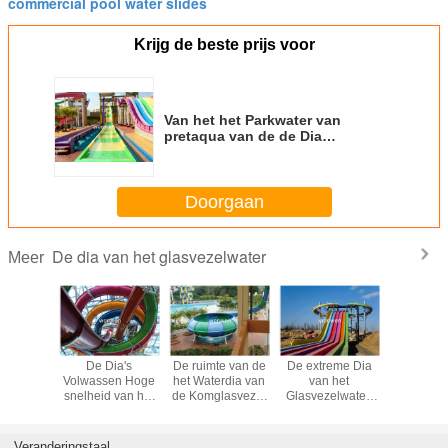
commercial pool water slides
Krijg de beste prijs voor
Van het het Parkwater van
pretaqua van de de Dia
Groene/Gele Vlotte Glasvezel de
Familiegrootte
Doorgaan
De dia van het glasvezelwater
Meer
rdia van
De Dia's
De ruimte van de
De extreme Dia
De Dia van
svezel
Volwassen Hoge
het Waterdia van
van het
Glasveze
m/Openlucht
snelheid van het
de Komglasvezel
Glasvezelwater,
van h
dia voor
buis Opwindende
Hoogte van het
de Dia van het de
themapar
evlucht
Water met 1
Materiaal
Regenboogwater
Gesloten
Jaargarantie
Blauwe/Groene
van
Spiraalv
Veranderingstaal