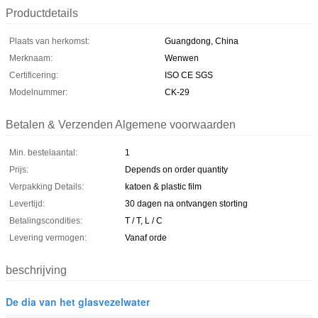
Productdetails
Plaats van herkomst:
Guangdong, China
Merknaam:
Wenwen
Certificering:
ISO CE SGS
Modelnummer:
CK-29
Betalen & Verzenden Algemene voorwaarden
Min. bestelaantal:
1
Prijs:
Depends on order quantity
Verpakking Details:
katoen & plastic film
Levertijd:
30 dagen na ontvangen storting
Betalingscondities:
T / T, L / C
Levering vermogen:
Vanaf orde
beschrijving
De dia van het glasvezelwater