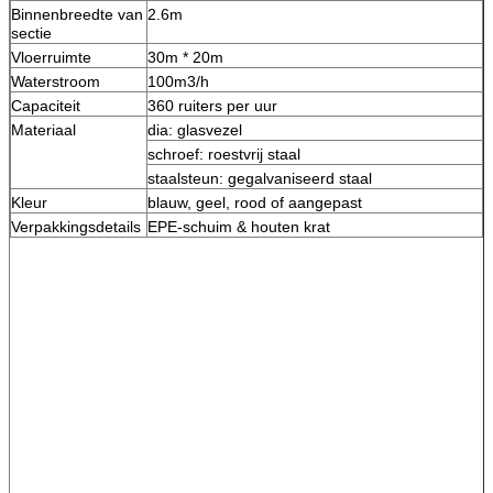
Binnenbreedte van
2.6m
sectie
Vloerruimte
30m * 20m
Waterstroom
100m3/h
Capaciteit
360 ruiters per uur
Materiaal
dia: glasvezel
schroef: roestvrij staal
staalsteun: gegalvaniseerd staal
Kleur
blauw, geel, rood of aangepast
Verpakkingsdetails
EPE-schuim & houten krat