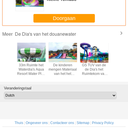
Doorgaan
De Dia's van het douanewater
Meer
et de
33m Ruimte het
De kinderen
GS TUV van de
Het opwi
elwater
Waterdia's Aqua
mengen Materiaal
de Dia's het
Reuzeboe
 de
Resort Water Play
van het het
Ruimtekom van
glijdt 1
evlucht
Equipment van de
Waterpark van
het Douanewater
Hoog
iële de
Komdouane
Waterslides van
Materiaal van het
olwassen
de
de DiaPretpark
Veranderingstaal
erende
Kleurenglasvezel
nelheid
het Commerciële
Thuis
|
Ongeveer ons
|
Contacteer ons
|
Sitemap
|
Privacy Policy