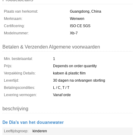
Plaats van herkomst:
Guangdong, China
Merknaam:
Wenwen
Certificering:
ISO CE SGS
Modelnummer:
Xb-7
Betalen & Verzenden Algemene voorwaarden
Min. bestelaantal:
1
Prijs:
Depends on order quantity
Verpakking Details:
katoen & plastic film
Levertijd:
30 dagen na ontvangen storting
Betalingscondities:
L / C, T / T
Levering vermogen:
Vanaf orde
beschrijving
De Dia's van het douanewater
Leeftijdsgroep:
kinderen