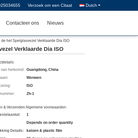
925034655
Verzoek om een Citaat
Dutch
Contacteer ons
Nieuws
 de het Spelglasvezel Verklaarde Dia ISO
vezel Verklaarde Dia ISO
tdetails:
 van herkomst:
Guangdong, China
aam:
Wenwen
icering:
ISO
lnummer:
Zh-1
en & Verzenden Algemene voorwaarden:
estelaantal:
1
Depends on order quantity
kking Details:
katoen & plastic film