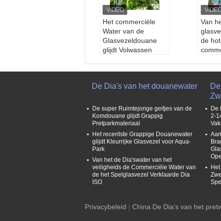
Het commerciële
Van h
Water van de
glasve
Glasvezeldouane
de hot
glijdt Volwassen
comme
Bevorderende Hoge
dia's 
snelheidsdia
Bevor
Wanranty:
Een jaar
snelhe
De Dia's van het douanewater
De 
Grootte:
Aangepast
Wanra
Zw
Leeftijdsgroep:
Vol
Groot
wassenen
Leeft
De super Ruimtejonge geitjes van de
De 
Gebied:
Waterpark
deren
Komdouane glijdt Grappig
2-1
Pretparkmateriaal
Vak
Gebi
Het recentste Grappige Douanewater
Aan
glijdt Kleurrijke Glasvezel voor Aqua-
Bra
Park
Gla
Ope
Van het de Dia'swater van het
veiligheids de Commerciële Water van
Het
de het Spelglasvezel Verklaarde Dia
Zwe
ISO
Spe
Privacybeleid
|
China De Dia's van het pret