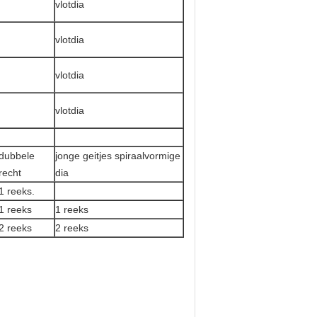
vlotdia
vlotdia
vlotdia
vlotdia
dubbele
jonge geitjes spiraalvormige
recht
dia
1 reeks.
1 reeks
1 reeks
2 reeks
2 reeks