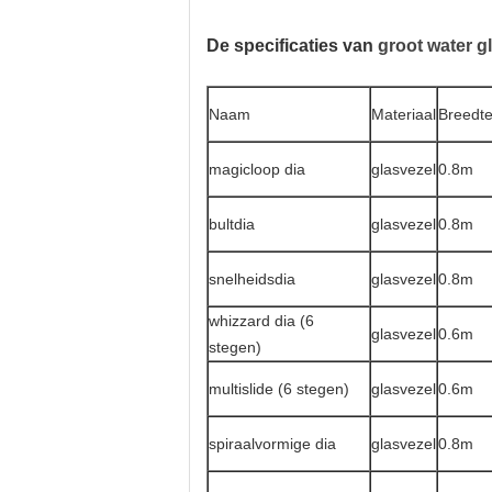
De specificaties van
groot water g
Naam
Materiaal
Breedt
magicloop dia
glasvezel
0.8m
bultdia
glasvezel
0.8m
snelheidsdia
glasvezel
0.8m
whizzard dia (6
glasvezel
0.6m
stegen)
multislide (6 stegen)
glasvezel
0.6m
spiraalvormige dia
glasvezel
0.8m