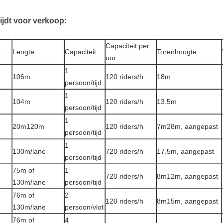
lijdt voor verkoop:
Capaciteit per
e
Lengte
Capaciteit
Torenhoogte
uur
1
106m
120 riders/h
18m
persoon/tijd
1
104m
120 riders/h
13.5m
persoon/tijd
1
20m120m
120 riders/h
7m28m, aangepast
persoon/tijd
1
130m/lane
720 riders/h
17.5m, aangepast
persoon/tijd
75m of
1
720 riders/h
8m12m, aangepast
130m/lane
persoon/tijd
76m of
2
120 riders/h
8m15m, aangepast
130m/lane
persoon/vlot
76m of
4