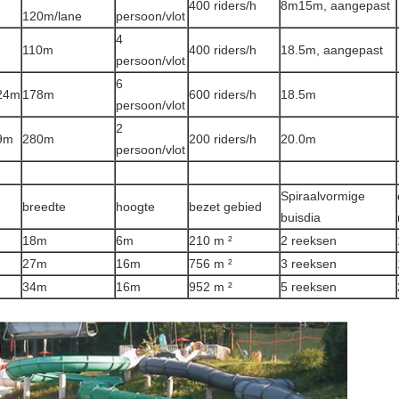
400 riders/h
8m15m, aangepast
120m/lane
persoon/vlot
4
110m
400 riders/h
18.5m, aangepast
persoon/vlot
6
24m
178m
600 riders/h
18.5m
persoon/vlot
2
9m
280m
200 riders/h
20.0m
persoon/vlot
Spiraalvormige
breedte
hoogte
bezet gebied
buisdia
18m
6m
210 m ²
2 reeksen
27m
16m
756 m ²
3 reeksen
34m
16m
952 m ²
5 reeksen