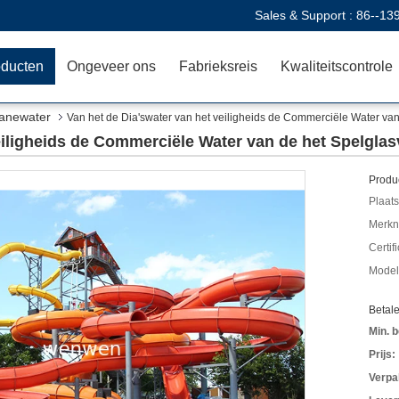
Sales & Support :
86--13
oducten
Ongeveer ons
Fabrieksreis
Kwaliteitscontrole
uanewater
Van het de Dia'swater van het veiligheids de Commerciële Water van
eiligheids de Commerciële Water van de het Spelglas
Produc
Plaats
Merkn
Certif
Mode
Betal
Min. b
Prijs:
Verpa