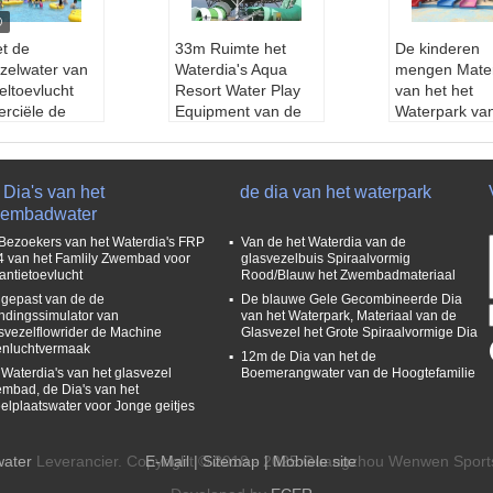
et de
33m Ruimte het
De kinderen
zelwater van
Waterdia's Aqua
mengen Mater
eltoevlucht
Resort Water Play
van het het
rciële de
Equipment van de
Waterpark va
Volwassen
Komdouane
Waterslides v
derende Hoge
Materiaal:
Hoog - k
Kleurenglasve
id
waliteitsglasvezel
het Commerci
Dia's van het
de dia van het waterpark
nty:
1 jaar
Kleur:
Verwijs naar
Wanrantty:
1
embadwater
te:
Aangepast
de kleurengrafiek
Grootte:
Aan
ijdsgroep:
Kin
Eigenschap:
Grapp
Leeftijdsgro
Bezoekers van het Waterdia's FRP
Van de het Waterdia van de
ig, Veiligheid, Douan
deren, Volwa
4 van het Famlily Zwembad voor
glasvezelbuis Spiraalvormig
antietoevlucht
Rood/Blauw het Zwembadmateriaal
ed:
Waterpark
e
Gebied:
Wate
Capaciteit:
360 gue
gepast van de de
De blauwe Gele Gecombineerde Dia
ndingssimulator van
van het Waterpark, Materiaal van de
sts/hr
svezelflowrider de Machine
Glasvezel het Grote Spiraalvormige Dia
nluchtvermaak
12m de Dia van het de
 Waterdia's van het glasvezel
Boemerangwater van de Hoogtefamilie
mbad, de Dia's van het
elplaatswater voor Jonge geitjes
water
Leverancier. Copyright © 2018 - 2025 Guangzhou Wenwen Sports 
E-Mail
|
Sitemap
| Mobiele site