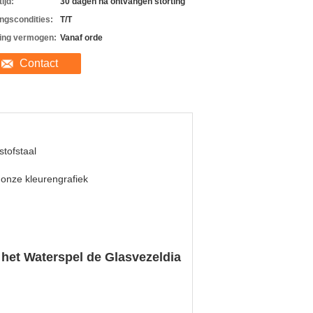
ijd:
30 dagen na ontvangen storting
ingscondities:
T/T
ing vermogen:
Vanaf orde
Contact
stofstaal
 onze kleurengrafiek
het Waterspel de Glasvezeldia