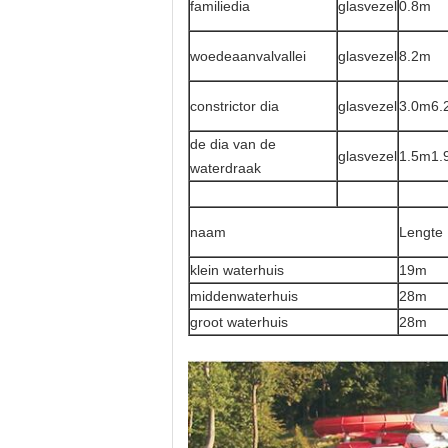
familiedia
glasvezel
0.8m
woedeaanvalvallei
glasvezel
8.2m
constrictor dia
glasvezel
3.0m6.
de dia van de
glasvezel
1.5m1.
waterdraak
naam
Lengte
klein waterhuis
19m
middenwaterhuis
28m
groot waterhuis
28m