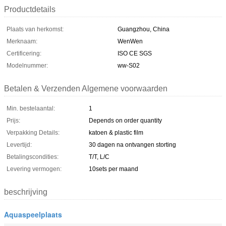
Productdetails
Plaats van herkomst:
Guangzhou, China
Merknaam:
WenWen
Certificering:
ISO CE SGS
Modelnummer:
ww-S02
Betalen & Verzenden Algemene voorwaarden
Min. bestelaantal:
1
Prijs:
Depends on order quantity
Verpakking Details:
katoen & plastic film
Levertijd:
30 dagen na ontvangen storting
Betalingscondities:
T/T, L/C
Levering vermogen:
10sets per maand
beschrijving
Aquaspeelplaats