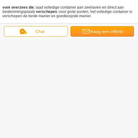
voor overzees die
, laad volledige container aan zeehaven en direct aan
bestemmingsplaats
verschepen
. voor grote punten, het volledige container is
verschepen de beste manier en goedkoopste manier.
aquatisch speelplaatsmateriaal
Markeringen:
,
Chat
Vraag een offerte
Kinderen Openluchtaqua playground
,
Vermaak Aqua Playground
aan
Krijg de beste prijs voor
Materiaal van Aqua Playground
Theme Park Amusement van
luxekinderen het Openlucht
Doorgaan
Aquaspeelplaats
Meer