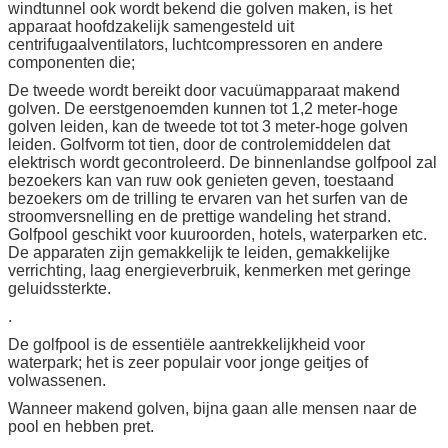
windtunnel ook wordt bekend die golven maken, is het
apparaat hoofdzakelijk samengesteld uit
centrifugaalventilators, luchtcompressoren en andere
componenten die;
De tweede wordt bereikt door vacuümapparaat makend
golven. De eerstgenoemden kunnen tot 1,2 meter-hoge
golven leiden, kan de tweede tot tot 3 meter-hoge golven
leiden. Golfvorm tot tien, door de controlemiddelen dat
elektrisch wordt gecontroleerd. De binnenlandse golfpool zal
bezoekers kan van ruw ook genieten geven, toestaand
bezoekers om de trilling te ervaren van het surfen van de
stroomversnelling en de prettige wandeling het strand.
Golfpool geschikt voor kuuroorden, hotels, waterparken etc.
De apparaten zijn gemakkelijk te leiden, gemakkelijke
verrichting, laag energieverbruik, kenmerken met geringe
geluidssterkte.
.
De golfpool is de essentiële aantrekkelijkheid voor
waterpark; het is zeer populair voor jonge geitjes of
volwassenen.
Wanneer makend golven, bijna gaan alle mensen naar de
pool en hebben pret.