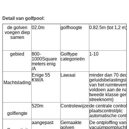
Detail van golfpool:
de golven
02.0m
golfhoogte
0.82.5m (tot 1,2 m)
voegen diep
samen
gebied
800-
Golftype
1-10
1000Square
categorieën
meters enig
/A
Enige 55
Lawaai
minder dan 70 deci
KW/A
geluidsbelastingsin
Machtslading
van het ruimteverm
voldoen aan de nat
tweede klasse ge
streeknorm)
520m
Controlewijze
de centrale control
plaatscontrol/plc
golflengte
automatische contr
aangepast
Gemaakte
De ontploffing van 
golven
vacuümpomplucht