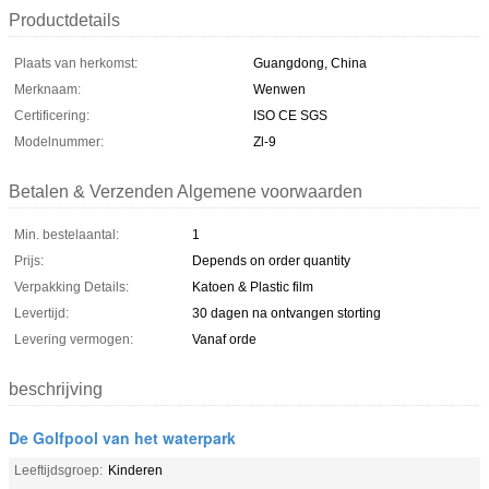
Productdetails
Plaats van herkomst:
Guangdong, China
Merknaam:
Wenwen
Certificering:
ISO CE SGS
Modelnummer:
Zl-9
Betalen & Verzenden Algemene voorwaarden
Min. bestelaantal:
1
Prijs:
Depends on order quantity
Verpakking Details:
Katoen & Plastic film
Levertijd:
30 dagen na ontvangen storting
Levering vermogen:
Vanaf orde
beschrijving
De Golfpool van het waterpark
Leeftijdsgroep:
Kinderen