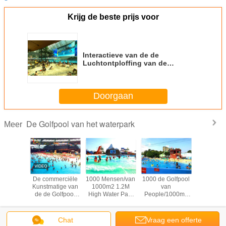
Krijg de beste prijs voor
Interactieve van de de
Luchtontploffing van de
Drukwind Surfende Aangepaste
de Golfpool
Doorgaan
De Golfpool van het waterpark
Meer
ekkelijke
De commerciële
1000 Mensen/van
1000 de Golfpool
Buiten
de de
Kunstmatige van
1000m2 1.2M
van
Golfp
 van het
de de Golfpool
High Water Park
People/1000m2
Kunstm
k van het
van het
Golfpool voor
1.2M High Water
Tsunam
e
Waterpretpark
Volwassenen
Park voor
Surfable 
vermaak
Machine van de
Volwassenen
Vakantieto
Veranderingstaal
Chat
Vraag een offerte
 van het
de Lucht
voor de F