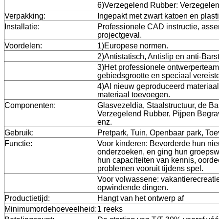
6)Verzegelend Rubber: Verzegele
Verpakking:
Ingepakt met zwart katoen en plast
Installatie:
Professionele CAD instructie, ass
projectgeval.
Voordelen:
1)Europese normen.
2)Antistatisch, Antislip en anti-Barst
3)Het professionele ontwerpertea
gebiedsgrootte en speciaal vereis
4)Al nieuw geproduceerd materiaal
materiaal toevoegen.
Componenten:
Glasvezeldia, Staalstructuur, de Ba
Verzegelend Rubber, Pijpen Begra
enz.
Gebruik:
Pretpark, Tuin, Openbaar park, Toe
Functie:
Voor kinderen: Bevorderde hun nie
onderzoeken, en ging hun groepswe
hun capaciteiten van kennis, oord
problemen vooruit tijdens spel.
Voor volwassene: vakantierecreatie
opwindende dingen.
Productietijd:
Hangt van het ontwerp af
Minimumordehoeveelheid:
1 reeks