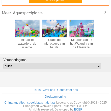
Aquaspeelplaats
Meer
ractieve
Interactief
Grappige
Kleurrijk van de
Kleurri
 het het
waterdorp: de
Interactieve van
het Waterdia van
Speelplaat
el van
ultieme
het de
de Glasvezel
van het Ku
raqua
gezinsvriendelijke
Diamateriaal van
Groot Plons het
waterspeelplaats
het Glasvezel
Parkmateriaal
Kleurrijke Water
voor Interactieve
Veranderingstaal
het
Familie
Suikergoedstijl
Thuis
|
Over ons
|
Contacteer ons
Desktopmening
China aquatisch speelplaatsmateriaal
Leverancier. Copyright © 2018 - 2025
Guangzhou Wenwen Sports Equipment Co., Ltd.
All rights reserved. Developed by
ECER