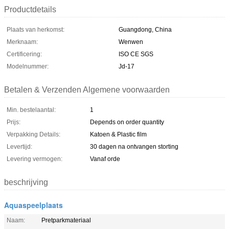
Productdetails
Plaats van herkomst:
Guangdong, China
Merknaam:
Wenwen
Certificering:
ISO CE SGS
Modelnummer:
Jd-17
Betalen & Verzenden Algemene voorwaarden
Min. bestelaantal:
1
Prijs:
Depends on order quantity
Verpakking Details:
Katoen & Plastic film
Levertijd:
30 dagen na ontvangen storting
Levering vermogen:
Vanaf orde
beschrijving
Aquaspeelplaats
Naam:
Pretparkmateriaal