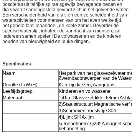
bosdiehut uit talrijke spiraalsgewijs bewegende treden en
dia's wordt samengesteld bevindt zich in het golvende water,
Een verscheidenheid van dia's en een verscheidenheid van
wateractiviteiten voor mensen van om het even welke tijd,
het gehele familieaandeel, de koele zomer. Bevorder de
speelse waterstijl, inhaleer de aandacht van mensen, zal
iedereen samen spelen! De volwassenen en de kinderen
houden van nieuwigheid en leuke dingen.
Specificaties:
Naam:
Het park van het glasvezelwater m
Zwembadontwerpen van de Watern
Grootte (LxWxH):
Kan zijn kiezen, Aangepast
Leeftijdsgroep:
Kinderen en volwassene
Materiaal:
1)Dia: Glasvezeldikte: 68mm Ashl
2)Staalstructuur: Magnetische verf
3)Schroeven: roestvrije 304
4)Lijm: SIKA-lijm
Toebehoren: Q235A magnetische v
5)
behandeling