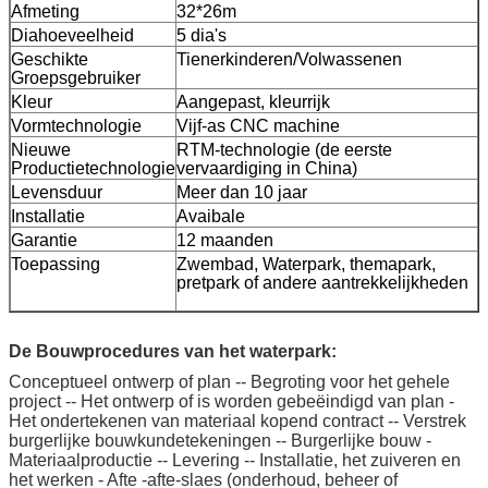
Afmeting
32*26m
Diahoeveelheid
5 dia's
Geschikte
Tienerkinderen/Volwassenen
Groepsgebruiker
Kleur
Aangepast, kleurrijk
Vormtechnologie
Vijf-as CNC machine
Nieuwe
RTM-technologie (de eerste
Productietechnologie
vervaardiging in China)
Levensduur
Meer dan 10 jaar
Installatie
Avaibale
Garantie
12 maanden
Toepassing
Zwembad, Waterpark, themapark,
pretpark of andere aantrekkelijkheden
De Bouwprocedures van het waterpark:
Conceptueel ontwerp of plan -- Begroting voor het gehele
project -- Het ontwerp of is worden gebeëindigd van plan -
Het ondertekenen van materiaal kopend contract -- Verstrek
burgerlijke bouwkundetekeningen -- Burgerlijke bouw -
Materiaalproductie -- Levering -- Installatie, het zuiveren en
het werken - Afte -afte-slaes (onderhoud, beheer of