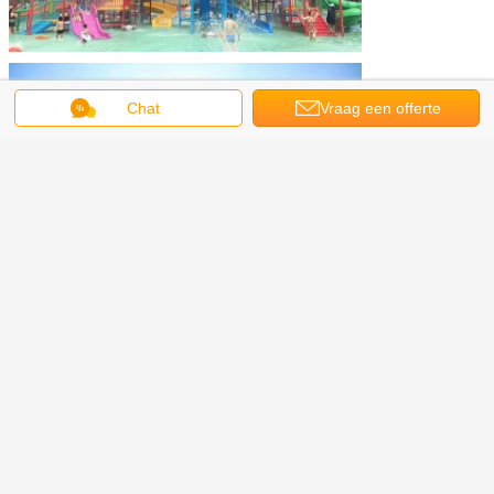
Chat
Vraag een offerte
aan
aquatisch speelplaatsmateriaal
Markeringen:
,
Antisteunbalk Aqua Playground
Piraatschip Aqua Playground
,
Krijg de beste prijs voor