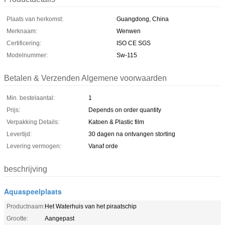
Plaats van herkomst:
Guangdong, China
Merknaam:
Wenwen
Certificering:
ISO CE SGS
Modelnummer:
Sw-115
Betalen & Verzenden Algemene voorwaarden
Min. bestelaantal:
1
Prijs:
Depends on order quantity
Verpakking Details:
Katoen & Plastic film
Levertijd:
30 dagen na ontvangen storting
Levering vermogen:
Vanaf orde
beschrijving
Aquaspeelplaats
Productnaam:
Het Waterhuis van het piraatschip
Grootte:
Aangepast