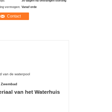
ijd:
30 dagen na ontvangen storting
ing vermogen:
Vanaf orde
Contact
d van de waterpool
el Zwembad
iaal van het Waterhuis