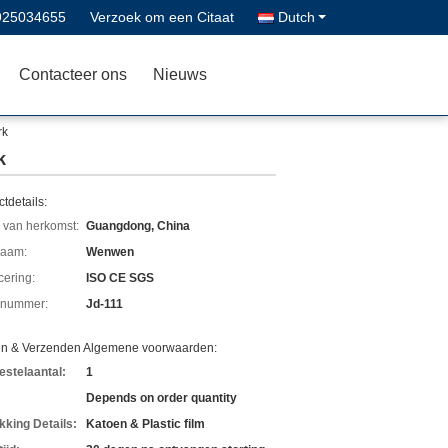
925034655
Verzoek om een Citaat
Dutch
Contacteer ons
Nieuws
rk
k
tdetails:
 van herkomst:
Guangdong, China
aam:
Wenwen
icering:
ISO CE SGS
lnummer:
Jd-111
en & Verzenden Algemene voorwaarden:
estelaantal:
1
Depends on order quantity
kking Details:
Katoen & Plastic film