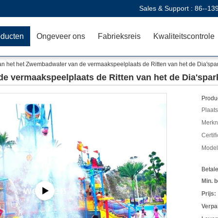
Sales & Support :
86--13
oducten
Ongeveer ons
Fabrieksreis
Kwaliteitscontrole
an het het Zwembadwater van de vermaakspeelplaats de Ritten van het de Dia'spa
e vermaakspeelplaats de Ritten van het de Dia'spar
Produc
Plaats
Merkn
Certif
Mode
Betal
Min. b
Prijs:
Verpa