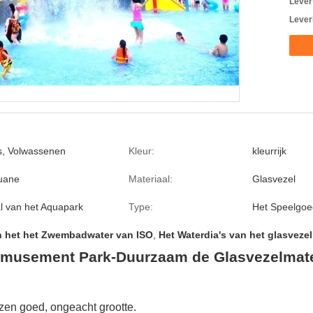
Levert
Lever
s, Volwassenen
Kleur:
kleurrijk
uane
Materiaal:
Glasvezel
l van het Aquapark
Type:
Het Speelgoe
n het het Zwembadwater van ISO
,
Het Waterdia's van het glasvez
musement Park-Duurzaam de Glasvezelmater
zen goed, ongeacht grootte.