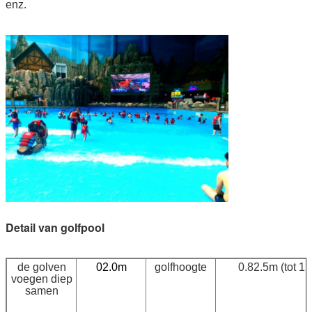
enz.
Detail van golfpool
de golven
02.0m
golfhoogte
0.82.5m (tot 1,
voegen diep
samen