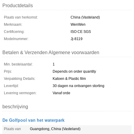
Productdetails
Plaats van herkomst:
China (Vasteland)
Merknaam:
WenWen
Certificering:
ISO CE SGS
Modelnummer:
Jj-8119
Betalen & Verzenden Algemene voorwaarden
Min. bestelaantal:
1
Prijs:
Depends on order quantity
Verpakking Details:
Katoen & Plastic film
Levertijd:
30 dagen na ontvangen storting
Levering vermogen:
Vanaf orde
beschrijving
De Golfpool van het waterpark
Plaats van
Guangdong, China (Vasteland)