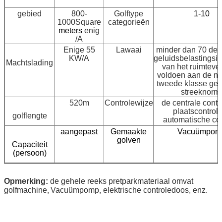
gebied
800-
Golftype
1-10
1000Square
categorieën
meters
enig
/A
Enige 55
Lawaai
minder dan 70 deci
KW/A
geluidsbelastingsin
Machtslading
van het ruimtev
voldoen aan de na
tweede klasse g
streeknorm
520m
Controlewijze
de centrale contr
plaatscontrol/
golflengte
automatische con
aangepast
Gemaakte
Vacuümpom
golven
Capaciteit
(persoon)
Opmerking:
de gehele reeks pretparkmateriaal omvat
golfmachine,
Vacuümpomp
, elektrische controledoos, enz.