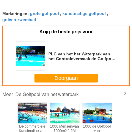
grote golfpool
kunstmatige golfpool
Markeringen:
,
,
golven zwembad
Krijg de beste prijs voor
PLC van het het Waterpark van
het Controlevermaak de Golfpool
voor het Surfen
Doorgaan
De Golfpool van het waterpark
Meer
ekkelijke
De commerciële
1000 Mensen/van
1000 de Golfpool
Buiten
de de
Kunstmatige van
1000m2 1.2M
van
Golfp