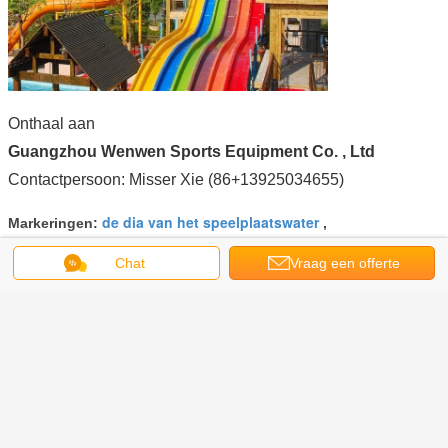
Onthaal aan
Guangzhou Wenwen Sports Equipment Co. , Ltd
Contactpersoon: Misser Xie (86+13925034655)
de dia van het speelplaatswater
Markeringen:
,
Boven de Dia van de Grondpool
,
De Dia van het regenboogwater
Chat
Vraag een offerte
aan
Krijg de beste prijs voor
De aangepaste Dia's van het het
Zwembadwater van Whizzard van
Groottevolwassenen