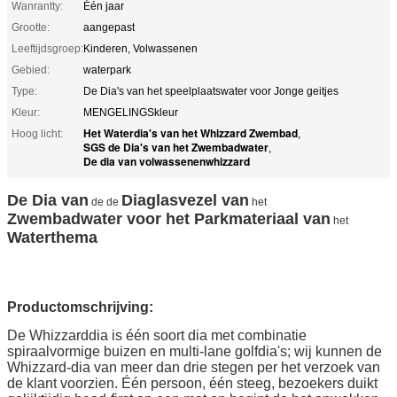
Wanrantty:
Één jaar
Grootte:
aangepast
Leeftijdsgroep:
Kinderen, Volwassenen
Gebied:
waterpark
Type:
De Dia's van het speelplaatswater voor Jonge geitjes
Kleur:
MENGELINGSkleur
Het Waterdia's van het Whizzard Zwembad
Hoog licht:
,
SGS de Dia's van het Zwembadwater
,
De dia van volwassenenwhizzard
De Dia van
Diaglasvezel van
de de
het
Zwembadwater voor het Parkmateriaal van
het
Waterthema
Productomschrijving:
De Whizzarddia is één soort dia met combinatie
spiraalvormige buizen en multi-lane golfdia's; wij kunnen de
Whizzard-dia van meer dan drie stegen per het verzoek van
de klant voorzien. Één persoon, één steeg, bezoekers duikt