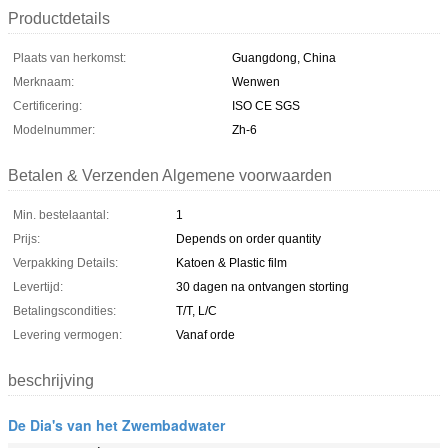
Productdetails
Plaats van herkomst:
Guangdong, China
Merknaam:
Wenwen
Certificering:
ISO CE SGS
Modelnummer:
Zh-6
Betalen & Verzenden Algemene voorwaarden
Min. bestelaantal:
1
Prijs:
Depends on order quantity
Verpakking Details:
Katoen & Plastic film
Levertijd:
30 dagen na ontvangen storting
Betalingscondities:
T/T, L/C
Levering vermogen:
Vanaf orde
beschrijving
De Dia's van het Zwembadwater