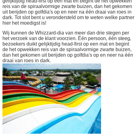
gelijktijdig head-first op een mat en begint de het opwekken
reis van de spiraalvormige zwarte buizen, dan het gekomen
uit berijden op golfdia's op en neer na één draai van roes in
dark. Tot slot bent u verondersteld om te weten welke partner
hier het moedigst is!
Wij kunnen de Whizzard-dia van meer dan drie stegen per
het verzoek van de klant voorzien. Één persoon, één steeg,
bezoekers duikt gelijktijdig head-first op een mat en begint
de het opwekken reis van de spiraalvormige zwarte buizen,
dan het gekomen uit berijden op golfdia's op en neer na één
draai van roes in dark.