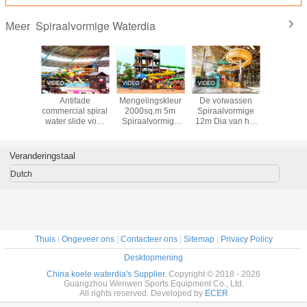
Spiraalvormige Waterdia
Meer
paste
Antifade
Mengelingskleur
De volwassen
Aangep
lucht
commercial spiral
2000sq.m 5m
Spiraalvormige
Openl
vormige
water slide voor
Spiraalvormige
12m Dia van het
spiraalv
ia Aqua
Binnen de
Waterdia voor
Zwembadwater
Glasvez
uipment
Diaritten van de
Kinderen
SGS va
Toevluchtglasvezel
zwemba
Veranderingstaal
Dutch
Thuis
|
Ongeveer ons
|
Contacteer ons
|
Sitemap
|
Privacy Policy
Desktopmening
China koele waterdia's Supplier.
Copyright © 2018 - 2026
Guangzhou Wenwen Sports Equipment Co., Ltd.
All rights reserved. Developed by
ECER