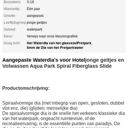
Bezoekers:
3-18
Wanrantty:
Één jaar
Grootte:
aangepast
Leeftijdsgroep:
jonge geitjes
Gebied:
waterpark
Kleur:
Verwijs naar onze kleurengrafiek
Het Waterdia van het glasvezelPretpark
Hoog licht:
,
6mm de Dia van het Pretparkwater
Aangepaste Waterdia's voor Hotel
jonge geitjes en
Volwassen Aqua Park Spiral Fiberglass Slide
Productomschrijving:
Spiraalvormige dia (met inbegrip van open, gesloten, dubbel
vlot enz. die) (glijden: menselijke dia)
De spiraalvormige dia is de snelle het verkeers klassieke dia
van het waterpark, ongeacht ruimtevisie, of de
recreatieervaring, is de essentiële punten van paradijs. De