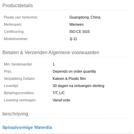
Productdetails
Plaats van herkomst:
Guangdong, China
Merknaam:
Wenwen
Certificering:
ISO CE SGS
Modelnummer:
Jj-11
Betalen & Verzenden Algemene voorwaarden
Min. bestelaantal:
1
Prijs:
Depends on order quantity
Verpakking Details:
Katoen & Plastic film
Levertijd:
30 dagen na ontvangen storting
Betalingscondities:
T/T, L/C
Levering vermogen:
Vanaf orde
beschrijving
Spiraalvormige Waterdia