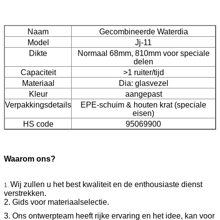
Naam
Gecombineerde Waterdia
Model
Jj-11
Dikte
Normaal 68mm, 810mm voor speciale
delen
Capaciteit
>1 ruiter/tijd
Materiaal
Dia: glasvezel
Kleur
aangepast
Verpakkingsdetails
EPE-schuim & houten krat (speciale
eisen)
HS code
95069900
Waarom ons?
Wij zullen u het best kwaliteit en de enthousiaste dienst
1.
verstrekken.
2. Gids voor materiaalselectie.
3. Ons ontwerpteam heeft rijke ervaring en het idee, kan voor