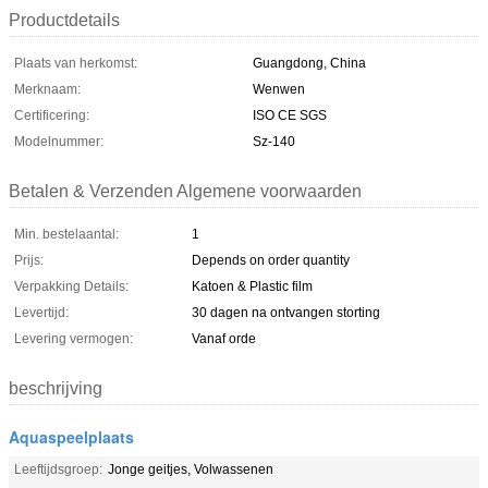
Productdetails
Plaats van herkomst:
Guangdong, China
Merknaam:
Wenwen
Certificering:
ISO CE SGS
Modelnummer:
Sz-140
Betalen & Verzenden Algemene voorwaarden
Min. bestelaantal:
1
Prijs:
Depends on order quantity
Verpakking Details:
Katoen & Plastic film
Levertijd:
30 dagen na ontvangen storting
Levering vermogen:
Vanaf orde
beschrijving
Aquaspeelplaats
Leeftijdsgroep:
Jonge geitjes, Volwassenen