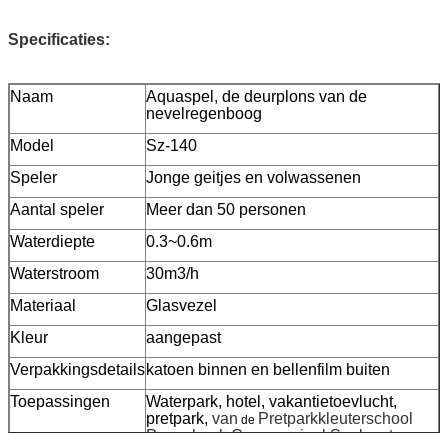
Specificaties:
Naam
Aquaspel, de deurplons van de
nevelregenboog
Model
Sz-140
Speler
Jonge geitjes en volwassenen
Aantal speler
Meer dan 50 personen
Waterdiepte
0.3~0.6m
Waterstroom
30m3/h
Materiaal
Glasvezel
Kleur
aangepast
Verpakkingsdetails
katoen binnen en bellenfilm buiten
Toepassingen
Waterpark, hotel, vakantietoevlucht,
pretpark,
van
Pretparkkleuterschool
de
Pre-school
,
Commercieel Spelcentrum,