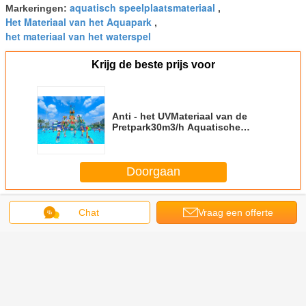
aquatisch speelplaatsmateriaal
Markeringen:
,
Het Materiaal van het Aquapark
,
het materiaal van het waterspel
Krijg de beste prijs voor
Anti - het UVMateriaal van de
Pretpark30m3/h Aquatische
Speelplaats
Doorgaan
Aquaspeelplaats
Meer
Chat
Vraag een offerte
aan
Grappige
Kleurrijk van de
Kleurrijk de
De binnen
De i
eractieve van
het Waterdia van
Speelplaatsmateriaal
Commerciële
Dia 
het de
de Glasvezel
van het Kustwater
Veilige
Par