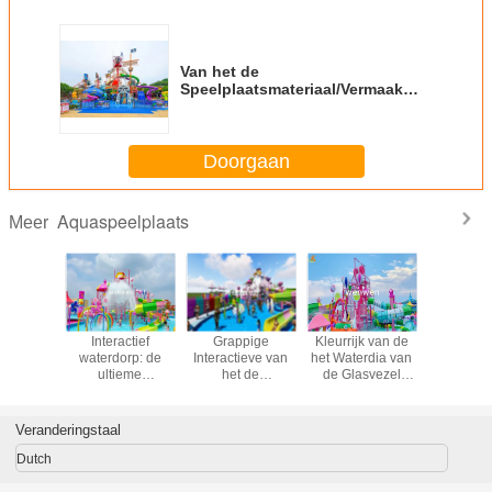
Van het de
Speelplaatsmateriaal/Vermaak
van het Aquapark het Huis van
het Themawater voor Toevlucht
Doorgaan
Aquaspeelplaats
Meer
ractieve
Interactief
Grappige
Kleurrijk van de
Kleurri
 het het
waterdorp: de
Interactieve van
het Waterdia van
Speelplaat
el van
ultieme
het de
de Glasvezel
van het Ku
raqua
gezinsvriendelijke
Diamateriaal van
Groot Plons het
waterspeelplaats
het Glasvezel
Parkmateriaal
Kleurrijke Water
voor Interactieve
Veranderingstaal
het
Familie
Suikergoedstijl
Dutch