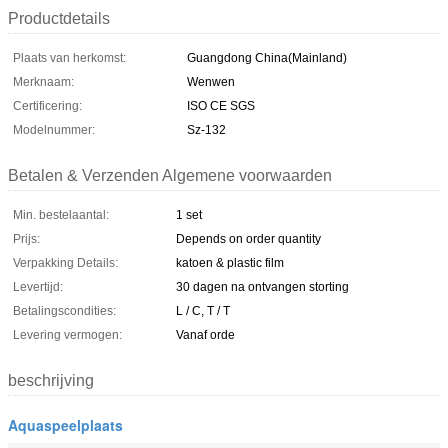
Productdetails
Plaats van herkomst:
Guangdong China(Mainland)
Merknaam:
Wenwen
Certificering:
ISO CE SGS
Modelnummer:
Sz-132
Betalen & Verzenden Algemene voorwaarden
Min. bestelaantal:
1 set
Prijs:
Depends on order quantity
Verpakking Details:
katoen & plastic film
Levertijd:
30 dagen na ontvangen storting
Betalingscondities:
L / C, T / T
Levering vermogen:
Vanaf orde
beschrijving
Aquaspeelplaats