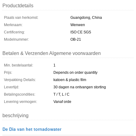
Productdetails
Plaats van herkomst:
Guangdong, China
Merknaam:
Wenwen
Certificering:
ISO CE SGS
Modelnummer:
OB-21
Betalen & Verzenden Algemene voorwaarden
Min. bestelaantal:
1
Prijs:
Depends on order quantity
Verpakking Details:
katoen & plastic film
Levertijd:
30 dagen na ontvangen storting
Betalingscondities:
T / T, L / C
Levering vermogen:
Vanaf orde
beschrijving
De Dia van het tornadowater