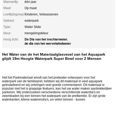
Wanrantty:
één jaar
Maat:
Op maat
Leeftijdsgroep:
Kinderen, Volwassenen
Gebied:
waterpark
Type:
Water Slide
kleur:
mengelingskleur
De Dia van het trechterwater
Hoog licht:
,
de dia van het wervelwindwater
Het Water van de het Materiaalglasvezel van het Aquapark
glijdt 19m Hoogte Waterpark Super Bowl voor 2 Mensen
Het het Parkmateriaal wordt van het pretwater ontworpen voor het
waterpark van de familiepret, hebben wij dit materiaal in veel aquapark
geïnstalleerd en wij ontvingen veel goede commentaren. Dit materiaal is
populair met het is grappige featuers, kan het uw water maken aantrekkelijker
parkeren. Wij onderzoeken verscheidene verschillende waterdia's en
zwembaden bij een binnen het waterpark van de pretfamilie. Er zijn grote
waterkanten, kleine waterendia's, en velen binnen - tussen.