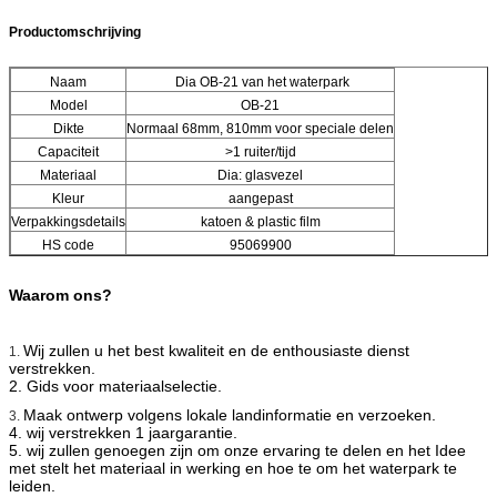
Productomschrijving
Naam
Dia OB-21 van het waterpark
Model
OB-21
Dikte
Normaal 68mm, 810mm voor speciale delen
Capaciteit
>
1 ruiter/tijd
Materiaal
Dia: glasvezel
Kleur
aangepast
Verpakkingsdetails
katoen & plastic film
HS code
95069900
Waarom ons?
Wij zullen u het best kwaliteit en
de enthousiaste dienst
1.
verstrekken.
2. Gids voor materiaalselectie.
Maak ontwerp volgens lokale landinformatie en verzoeken.
3.
4. wij verstrekken 1 jaargarantie.
5. wij zullen genoegen zijn om onze ervaring te delen en het Idee
met stelt het materiaal in werking en hoe te om het waterpark te
leiden.