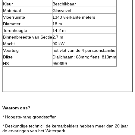
Kleur
Beschikbaar
Materiaal
Glasvezel
Vloerruimte
1340 vierkante meters
Diameter
18 m
Torenhoogte
14.2 m
Binnenbreedte van Sectie
2.7 m
Macht
90 kW
Voertuig
het vlot van de 4 persoonsfamilie
Dikte
Dialichaam: 68mm; flens: 810mm
HS
950699
Waarom ons?
* Hoogste-rang grondstoffen
* Deskundige technici: de kernarbeiders hebben meer dan 20 jaar
de ervaringen van het Waterpark