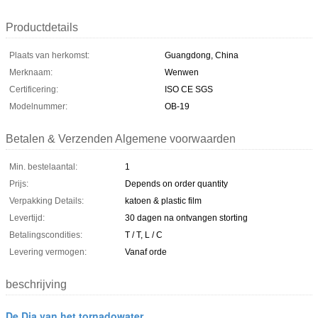
Productdetails
Plaats van herkomst:
Guangdong, China
Merknaam:
Wenwen
Certificering:
ISO CE SGS
Modelnummer:
OB-19
Betalen & Verzenden Algemene voorwaarden
Min. bestelaantal:
1
Prijs:
Depends on order quantity
Verpakking Details:
katoen & plastic film
Levertijd:
30 dagen na ontvangen storting
Betalingscondities:
T / T, L / C
Levering vermogen:
Vanaf orde
beschrijving
De Dia van het tornadowater