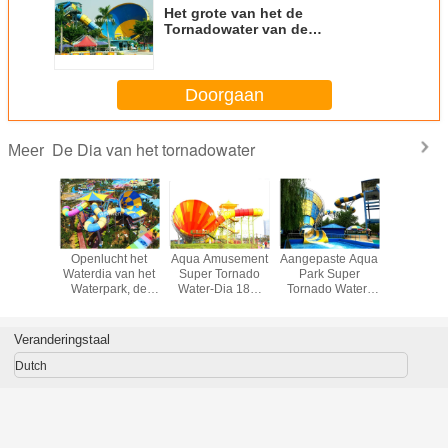
Het grote van het de
Tornadowater van de
Vakantietoevlucht van het de
Diavermaak Materiaal van het het
Waterpark
Doorgaan
De Dia van het tornadowater
Meer
rdia van
Openlucht het
Aqua Amusement
Aangepaste Aqua
Openluch
Volwassen
Waterdia van het
Super Tornado
Park Super
het Water
nado, de
Waterpark, de
Water-Dia 18m
Tornado Water-
de
lucht
Diabouw van het
Platformhoogte
Dia voor Toeristen
Tornadotr
vormige
Tornadowater
an het
Veranderingstaal
rkwater
Dutch