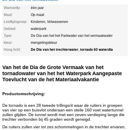
Wanrantty:
één jaar
Maat:
Op maat
Leeftijdsgroep:
Kinderen, Volwassenen
Gebied:
waterpark
Type:
De Dia van het het Parkwater van het vermaakwater
kleur:
mengelingskleur
De Dia van het trechterwater
tornado 60 waterdia
Hoog licht:
,
Van het de Dia de Grote Vermaak van het
tornadowater van het het Waterpark Aangepaste
Toevlucht van de het Materiaalvakantie
Productomschrijving:
De tornado is een 28 tweede trillingsrit waar de ruiters in groepen
van vier op een buisvlot onderaan een steile 160 voet watertunnel
zullen glijden. De tunnel wordt met een zeven-verdieping lange die
trechter verbonden bij 45 graden wordt geneigd.
De ruiters zullen vier tot zes schommelingen in de trechter ervaren,