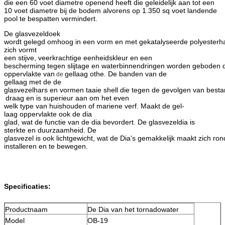
die een 60 voet diametre openend heeft die geleidelijk aan tot een
10 voet diametre bij de bodem alvorens op 1.350 sq voet landende
pool te bespatten vermindert.
De glasvezeldoek
wordt gelegd omhoog in een vorm en met gekatalyseerde polyesterhar
zich vormt
een stijve, veerkrachtige eenheidskleur en een
bescherming tegen slijtage en waterbinnendringen worden geboden 
oppervlakte van
gellaag
othe.
De banden van de
de
gellaag met de de
glasvezelhars en vormen taaie shell die tegen de gevolgen van besta
draag en is superieur aan om het even
welk type van huishouden of mariene verf. Maakt de gel-
laag oppervlakte ook de dia
glad, wat de functie van de dia bevordert. De glasvezeldia is
sterkte en duurzaamheid.
De
glasvezel is ook lichtgewicht, wat de Dia's gemakkelijk maakt zich ron
installeren en te bewegen.
Specificaties:
Productnaam
De Dia van het tornadowater
Model
OB-19