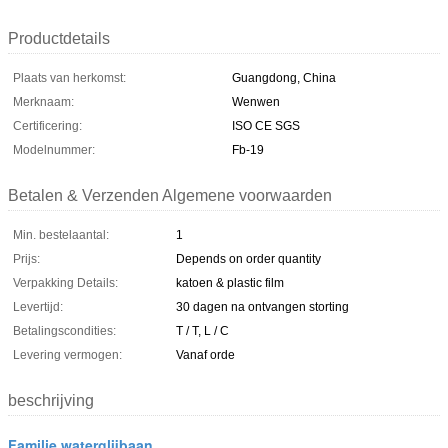
Productdetails
Plaats van herkomst:
Guangdong, China
Merknaam:
Wenwen
Certificering:
ISO CE SGS
Modelnummer:
Fb-19
Betalen & Verzenden Algemene voorwaarden
Min. bestelaantal:
1
Prijs:
Depends on order quantity
Verpakking Details:
katoen & plastic film
Levertijd:
30 dagen na ontvangen storting
Betalingscondities:
T / T, L / C
Levering vermogen:
Vanaf orde
beschrijving
Familie waterglijbaan