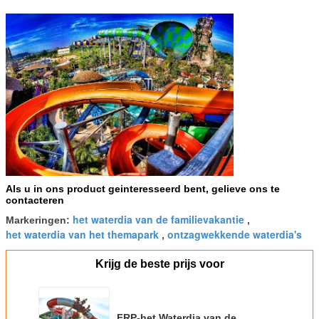
Als u in ons product geinteresseerd bent, gelieve ons te
contacteren
het waterdia van de familievakantie
Markeringen:
,
het waterdia van het themapark
ontzagwekkende waterdia's
,
Krijg de beste prijs voor
FRP-het Waterdia van de