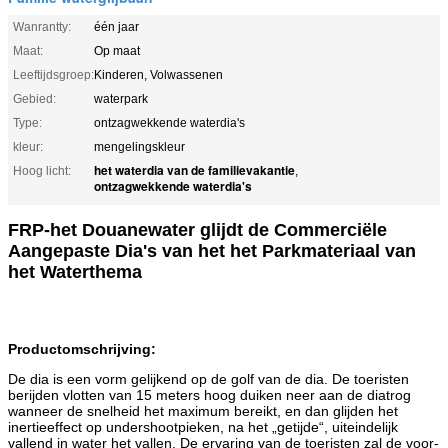
Wanrantty:
één jaar
Maat:
Op maat
Leeftijdsgroep:
Kinderen, Volwassenen
Gebied:
waterpark
Type:
ontzagwekkende waterdia's
kleur:
mengelingskleur
het waterdia van de familievakantie
Hoog licht:
,
ontzagwekkende waterdia's
FRP-het Douanewater glijdt de Commerciële
Aangepaste Dia's van het het Parkmateriaal van
het Waterthema
Productomschrijving:
De dia is een vorm gelijkend op de golf van de dia. De toeristen
berijden vlotten van 15 meters hoog duiken neer aan de diatrog
wanneer de snelheid het maximum bereikt, en dan glijden het
inertieeffect op undershootpieken, na het „getijde“, uiteindelijk
vallend in water het vallen. De ervaring van de toeristen zal de voor-