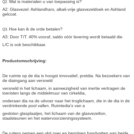
Wat is materialen u van toepassing is?
Q2.
A2: Glasvezel: Ashlandhars, alkali-vrije glasvezeldoek en Ashland
gelcoat.
Hoe kan ik de orde betalen?
Q3.
A3: Door T/T. 40% vooraf, saldo vóór levering wordt betaald die.
L/C is ook beschikbaar.
Productomschrijving:
De ruimte op de dia is hoogst innovatief, pretdia. Na bezoekers van
de diaingang aan versneld
versneld in het lichaam, in aanwezigheid van inertie vertragen de
toeristen langs de middelmuur van cirkeldia,
onderaan dia na de uitvoer naar het troglichaam, die in de dia in de
verdrinkende pool vallen. Ruimtedia's van a
gesloten glasplaatjes, het lichaam van de glasvezelton,
staalsteunen en het watervoorzieningssysteem.
De ruiters nemen een vlot over en begrijpen handvatten aan beide