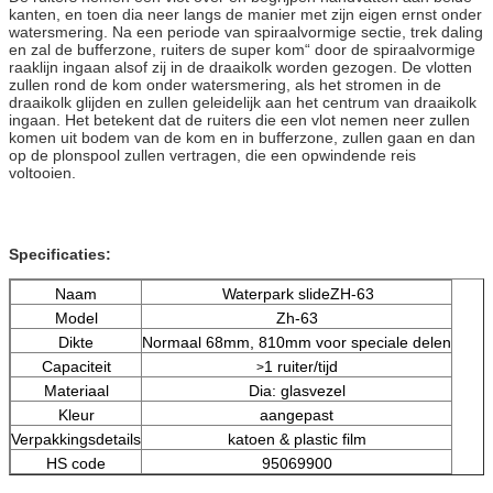
kanten, en toen dia neer langs de manier met zijn eigen ernst onder
watersmering. Na een periode van spiraalvormige sectie, trek daling
en zal de bufferzone, ruiters de super kom“ door de spiraalvormige
raaklijn ingaan alsof zij in de draaikolk worden gezogen. De vlotten
zullen rond de kom onder watersmering, als het stromen in de
draaikolk glijden en zullen geleidelijk aan het centrum van draaikolk
ingaan. Het betekent dat de ruiters die een vlot nemen neer zullen
komen uit bodem van de kom en in bufferzone, zullen gaan en dan
op de plonspool zullen vertragen, die een opwindende reis
voltooien.
Specificaties:
Naam
Waterpark slideZH-63
Model
Zh-63
Dikte
Normaal 68mm, 810mm voor speciale delen
Capaciteit
1 ruiter/tijd
>
Materiaal
Dia: glasvezel
Kleur
aangepast
Verpakkingsdetails
katoen & plastic film
HS code
95069900