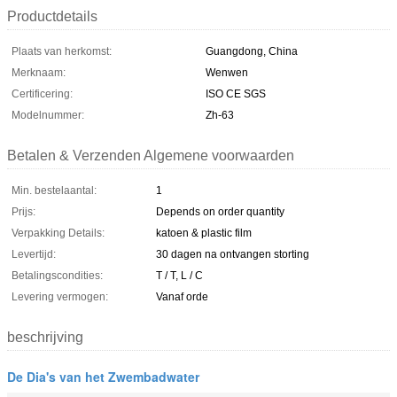
Productdetails
Plaats van herkomst:
Guangdong, China
Merknaam:
Wenwen
Certificering:
ISO CE SGS
Modelnummer:
Zh-63
Betalen & Verzenden Algemene voorwaarden
Min. bestelaantal:
1
Prijs:
Depends on order quantity
Verpakking Details:
katoen & plastic film
Levertijd:
30 dagen na ontvangen storting
Betalingscondities:
T / T, L / C
Levering vermogen:
Vanaf orde
beschrijving
De Dia's van het Zwembadwater